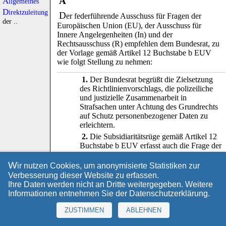
A
Allgemeines
Direktzuleitung
D
er federführende Ausschuss für Fragen der
der ..
Europäischen Union (EU), der Ausschuss für
Innere Angelegenheiten (In) und der
Rechtsausschuss (R) empfehlen dem Bundesrat, zu
der Vorlage gemäß Artikel 12 Buchstabe b EUV
wie folgt Stellung zu nehmen:
1.
Der Bundesrat begrüßt die Zielsetzung
des Richtlinienvorschlags, die polizeiliche
und justizielle Zusammenarbeit in
Strafsachen unter Achtung des Grundrechts
auf Schutz personenbezogener Daten zu
erleichtern.
2.
Die Subsidiaritätsrüge gemäß Artikel 12
Buchstabe b EUV erfasst auch die Frage der
Zuständigkeit der EU - siehe die
Stellungnahmen des Bundesrates vom 9.
W
ir nutzen Cookies, um anonymisierte Statistiken zur
November 2007, BR-Drucksache 390/07(B)
Verbesserung dieser Website zu erfassen.
, Ziffer 5, und vom 26. März 2010,
Ihre Daten werden nicht an Dritte weitergegeben. Weitere
BR-Drucksache 043/10(B)
, Ziffer 2
Informationen entnehmen Sie der
Datenschutzerklärung
.
sowie vom 16. Dezember 2011, BR-
Drucksache 646/11(B)
. Der
ZUSTIMMEN
ABLEHNEN
Grundsatz der Subsidiarität ist ein