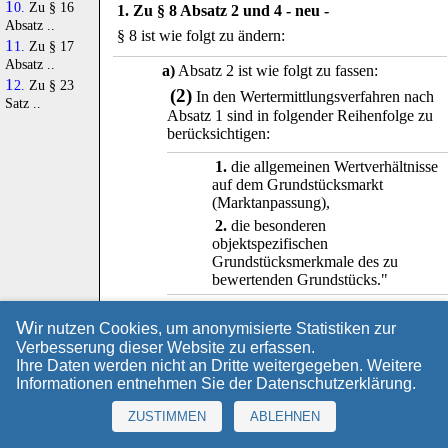
10.
Zu § 16
1. Zu § 8 Absatz 2 und 4 - neu -
Absatz ..
§ 8 ist wie folgt zu ändern:
11.
Zu § 17
Absatz ..
a)
Absatz 2 ist wie folgt zu fassen:
12.
Zu § 23
(2)
In den Wertermittlungsverfahren nach
Satz ..
Absatz 1 sind in folgender Reihenfolge zu
berücksichtigen:
1.
die allgemeinen Wertverhältnisse
auf dem Grundstücksmarkt
(Marktanpassung),
2.
die besonderen
objektspezifischen
Grundstücksmerkmale des zu
bewertenden Grundstücks."
b)
Folgender Absatz 4 ist anzufügen:
W
ir nutzen Cookies, um anonymisierte Statistiken zur
(4)
"
Bei der Anwendung der jeweils
Verbesserung dieser Website zu erfassen.
herangezogenen Wertermittlungsverfahren
Ihre Daten werden nicht an Dritte weitergegeben. Weitere
nicht berücksichtigte wertbeeinflussende
Informationen entnehmen Sie der
Datenschutzerklärung
.
Umstände sind ergänzend zu
berücksichtigen.
"
ZUSTIMMEN
ABLEHNEN