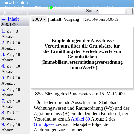
umwelt-online
[
Aktuell
] [
Preise
(PDF)
] [
BR
] [
Kataster
] [
Support
] [
Kontakt
]
Suche
[
Beratersuche
]
←
Inhalt
|
Info
|
Jahr
|
Inhalt
Vorgang
|
|
296/1/09
vom 04.05.09
296/1/09
1.
Zu § 8
Absatz ..
Empfehlungen der Ausschüsse
2.
Zu § 10
Verordnung über die Grundsätze für
Absatz ..
die Ermittlung der Verkehrswerte von
3.
Zu § 10
Grundstücken
Absatz ..
(Immobilienwertermittlungsverordnung
4.
Zu § 10
-
ImmoWertV
)
Absatz ..
5.
Zu § 10
Absatz ..
6.
Zu § 10
8
58. Sitzung des Bundesrates am 15. Mai 2009
Absatz ..
7.
Zu § 10
D
er federführende Ausschuss für Städtebau,
Absatz ..
Wohnungswesen und Raumordnung (Wo) und der
8.
Zu § 11
Agrarauschuss (A) empfehlen dem Bundesrat, der
Absatz ..
Verordnung gemäß
Artikel 80
Absatz 2 des
9.
Grundgesetz
es nach Maßgabe folgender
Zu § 16
Änderungen zuzustimmen:
Absatz ..