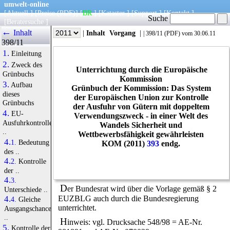
umwelt-online
[
Aktuell
] [
Preise
(PDF)
] [
BR
] [
Kataster
] [
Support
] [
Kontakt
]
Suche
[
Beratersuche
]
←
Inhalt
|
Info
|
Jahr
|
Inhalt
Vorgang
|
|
398/11
(
PDF
) vom 30.06.11
398/11
1.
Einleitung
2.
Zweck des
Unterrichtung durch die Europäische
Grünbuchs
Kommission
3.
Aufbau
Grünbuch der Kommission: Das System
dieses
der Europäischen Union zur Kontrolle
Grünbuchs
der Ausfuhr von Gütern mit doppeltem
4.
EU-
Verwendungszweck - in einer Welt des
Ausfuhrkontrollen
Wandels Sicherheit und
..
Wettbewerbsfähigkeit gewährleisten
4.1.
Bedeutung
KOM (2011)
393
endg.
des ..
4.2.
Kontrolle
der ..
4.3.
D
er Bundesrat wird über die Vorlage gemäß § 2
Unterschiede ..
EUZBLG auch durch die Bundesregierung
4.4.
Gleiche
unterrichtet.
Ausgangschancen
..
H
inweis: vgl. Drucksache 548/98 = AE-Nr.
5.
Kontrolle der