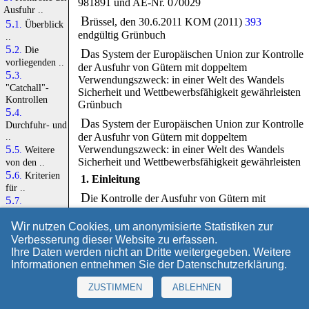
981891 und AE-Nr. 070029
Ausfuhr ..
B
rüssel, den 30.6.2011 KOM (2011)
393
5.1.
Überblick
endgültig Grünbuch
..
5.2.
Die
D
as System der Europäischen Union zur Kontrolle
vorliegenden ..
der Ausfuhr von Gütern mit doppeltem
5.3.
Verwendungszweck: in einer Welt des Wandels
"Catchall"-
Sicherheit und Wettbewerbsfähigkeit gewährleisten
Kontrollen
Grünbuch
5.4.
D
as System der Europäischen Union zur Kontrolle
Durchfuhr- und
..
der Ausfuhr von Gütern mit doppeltem
Verwendungszweck: in einer Welt des Wandels
5.5.
Weitere
Sicherheit und Wettbewerbsfähigkeit gewährleisten
von den ..
5.6.
Kriterien
1. Einleitung
für ..
D
ie Kontrolle der Ausfuhr von Gütern mit
5.7.
doppeltem Verwendungszweck, d.h. Gütern, die
Genehmigungsverweigerungen
sowohl für zivile als auch für militärische Zwecke
W
5.8.
Kontrollen
ir nutzen Cookies, um anonymisierte Statistiken zur
verwendet werden können ("dual use"), steht im
der ..
Verbesserung dieser Website zu erfassen.
Vordergrund der internationalen Bemühungen um
5.9.
EU-
Ihre Daten werden nicht an Dritte weitergegeben. Weitere
Nichtverbreitung. Ausfuhrkontrollen werden bei
Kontrollliste
Informationen entnehmen Sie der
Datenschutzerklärung
.
Gütern mit doppeltem Verwendungszweck zu
6.
Die
Sicherheitszwecken durchgeführt; dies geschieht
ZUSTIMMEN
ABLEHNEN
Entwicklung ..
durch handelspolitische Maßnahmen, die für den
6.1.
Auf dem