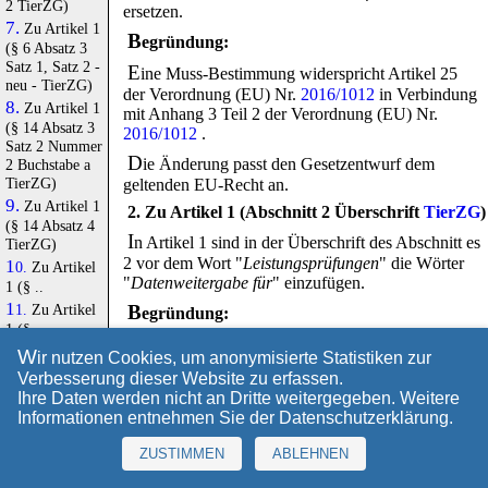
2 TierZG)
ersetzen.
7.
Zu Artikel 1
B
egründung:
(§ 6 Absatz 3
Satz 1, Satz 2 -
E
ine Muss-Bestimmung widerspricht Artikel 25
neu - TierZG)
der Verordnung (EU) Nr.
2016/1012
in Verbindung
8.
Zu Artikel 1
mit Anhang 3 Teil 2 der Verordnung (EU) Nr.
(§ 14 Absatz 3
2016/1012
.
Satz 2 Nummer
D
ie Änderung passt den Gesetzentwurf dem
2 Buchstabe a
TierZG)
geltenden EU-Recht an.
9.
Zu Artikel 1
2. Zu Artikel 1 (Abschnitt 2 Überschrift
TierZG
)
(§ 14 Absatz 4
I
n Artikel 1 sind in der Überschrift des Abschnitt es
TierZG)
2 vor dem Wort "
Leistungsprüfungen
" die Wörter
10.
Zu Artikel
"
Datenweitergabe für
" einzufügen.
1 (§ ..
B
11.
Zu Artikel
egründung:
1 (§ ..
M
it dieser Änderung gibt die Überschrift den
12.
Zu Artikel
W
ir nutzen Cookies, um anonymisierte Statistiken zur
Inhalt des Abschnitts korrekt wieder.
1 (§ ..
Verbesserung dieser Website zu erfassen.
3. Zu Artikel 1 (§ 4 Absatz 2a - neu -
TierZG
)
Ihre Daten werden nicht an Dritte weitergegeben. Weitere
Informationen entnehmen Sie der
Datenschutzerklärung
.
I
n Artikel 1 ist in § 4 nach Absatz 2 folgender
Absatz 2a einzufügen:
ZUSTIMMEN
ABLEHNEN
(2
a)
In der Satzung des Zuchtverbandes sind