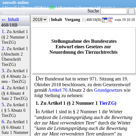
umwelt-online
[
Aktuell
] [
Preise
(PDF)
] [
BR
] [
Kataster
] [
Support
] [
Kontakt
]
Suche
[
Beratersuche
]
←
Inhalt
|
Info
|
Jahr
|
Inhalt
Vorgang
|
| 468/18(B)
vom 19.10.18
468/18B
1.
Zu Artikel 1
(§ 2 Nummer 1
Stellungnahme des Bundesrates
TierZG)
Entwurf eines Gesetzes zur
2.
Zu Artikel 1
Neuordnung des Tierzuchtrechts
(Abschnitt 2
Überschrift
TierZG)
3.
Zu Artikel 1
(§ 4 Absatz 2a -
D
er Bundesrat hat in seiner 971. Sitzung am 19.
neu - TierZG)
Oktober 2018 beschlossen, zu dem Gesetzentwurf
4.
Zu Artikel 1
gemäß
Artikel 76
Absatz 2 des
Grundgesetz
es wie
(§ 4 Absatz 4
folgt Stellung zu nehmen:
Satz 2 TierZG)
1. Zu Artikel 1 (§ 2 Nummer 1
TierZG
)
5.
Zu Artikel 1
( § 5 Absatz 6
I
n Artikel 1 sind in § 2 Nummer 1 die Wörter
TierZG)
"
umfasst die Leistungsprüfung auch die Bewertung
6.
Zu Artikel 1
der zur Mast verwendeten Tiere
" durch die Wörter
(§ 6 Absatz 1
"
kann die Leistungsprüfung auch die Bewertung
Satz 1 Nummer
der zur Mast verwendeten Tiere umfassen
" zu