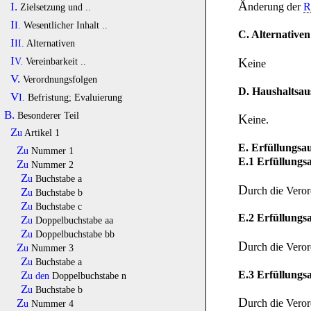
Ä
I.
nderung der
R
Zielsetzung und ..
II.
Wesentlicher Inhalt ..
C. Alternativen
III.
Alternativen
IV.
Vereinbarkeit ..
K
eine
V.
Verordnungsfolgen
D. Haushaltsa
VI.
Befristung; Evaluierung
B.
Besonderer Teil
K
eine.
Zu
Artikel 1
E. Erfüllungs
Zu
Nummer 1
E.1 Erfüllung
Zu
Nummer 2
Zu
Buchstabe a
D
urch die Vero
Zu
Buchstabe b
Zu
Buchstabe c
E.2 Erfüllungs
Zu
Doppelbuchstabe aa
Zu
Doppelbuchstabe bb
D
urch die Veror
Zu
Nummer 3
Zu
Buchstabe a
E.3 Erfüllung
Zu den
Doppelbuchstabe n
Zu
Buchstabe b
D
urch die Vero
Zu
Nummer 4