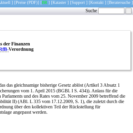
ktuell
] [
Preise
(PDF)
] [
BR
] [
Kataster
] [
Support
] [
Kontakt
] [
Beratersuche
]
Suche
s der Finanzen
RfB-
Verordnung
das das gleichnamige bisherige Gesetz ablöst (Artikel 3 Absatz 1
herungen vom 1. April 2015 (BGBl. I S. 434)). Anlass für die
 Parlaments und des Rates vom 25. November 2009 betreffend die
ität II) (ABl. L 335 vom 17.12.2009, S. 1), die zuletzt durch die
dnung über den kollektiven Teil der Rückstellung für
htslage angepasst werden.