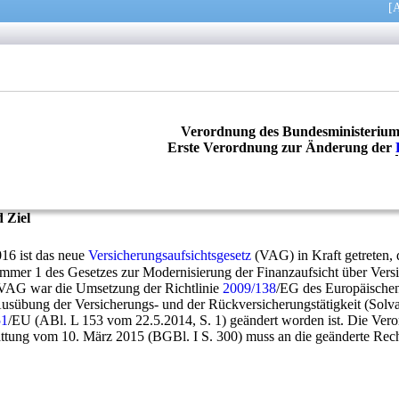
[
A
Verordnung des Bundesministerium
Erste Verordnung zur Änderung der
 Ziel
016 ist das neue
Versicherungsaufsichtsgesetz
(VAG) in Kraft getreten, 
mer 1 des Gesetzes zur Modernisierung der Finanzaufsicht über Versic
VAG war die Umsetzung der Richtlinie
2009/138
/EG des Europäischen
übung der Versicherungs- und der Rückversicherungstätigkeit (Solvabil
51
/EU (ABl. L 153 vom 22.5.2014, S. 1) geändert worden ist. Die Veror
attung vom 10. März 2015 (BGBl. I S. 300) muss an die geänderte Rec