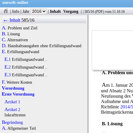
umwelt-online
|
Info
|
Jahr
|
Inhalt
Vorgang
|
|
585/16
(
PDF
) vom 11.10.16
←
Inhalt
585/16
A.
Problem und Ziel
B.
Lösung
C.
Alternativen
D.
Haushaltsausgaben ohne Erfüllungsaufwand
E.
Erfüllungsaufwand
E.1
Erfüllungsaufwand ..
E.2
Erfüllungsaufwand ..
A. Problem und
E.3
Erfüllungsaufwand ..
F.
Weitere Kosten
A
m 1. Januar 2
Verordnung
und Absatz 2 Num
Erste Verordnung
Neufassung des 
Aufnahme und Aus
Artikel 1
Richtlinie
2014/
Artikel 2
Beitragsrückerst
Inkrafttreten
Begründung
B. Lösung
A.
Allgemeiner Teil