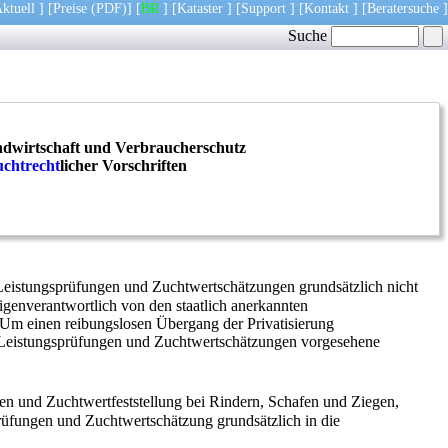
ktuell
] [
Preise
(PDF)
] [
BR
] [
Kataster
] [
Support
] [
Kontakt
] [
Beratersuche
]
Suche
dwirtschaft und Verbraucherschutz
uchtrecht
licher Vorschriften
eistungsprüfungen und Zuchtwertschätzungen grundsätzlich nicht
eigenverantwortlich von den staatlich anerkannten
Um einen reibungslosen Übergang der Privatisierung
f Leistungsprüfungen und Zuchtwertschätzungen vorgesehene
en und Zuchtwertfeststellung bei Rindern, Schafen und Ziegen,
rüfungen und Zuchtwertschätzung grundsätzlich in die