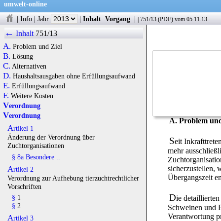
umwelt-online
|
Info
|
Jahr
|
Inhalt
Vorgang
|
|
751/13
(
PDF
) vom 05.11.13
←
Inhalt
751/13
A.
Problem und Ziel
B.
Lösung
C.
Alternativen
D.
Haushaltsausgaben ohne Erfüllungsaufwand
E.
Erfüllungsaufwand
F.
Weitere Kosten
Verordnung
Verordnung
A. Problem und
Artikel 1
Änderung der Verordnung über
S
eit Inkrafttret
Zuchtorganisationen
mehr ausschließli
§ 8a Besondere ..
Zuchtorganisatio
sicherzustellen,
Artikel 2
Übergangszeit en
Verordnung zur Aufhebung tierzuchtrechtlicher
Vorschriften
D
§
1
ie detaillier
§
2
Schweinen und P
Verantwortung pr
Artikel 3