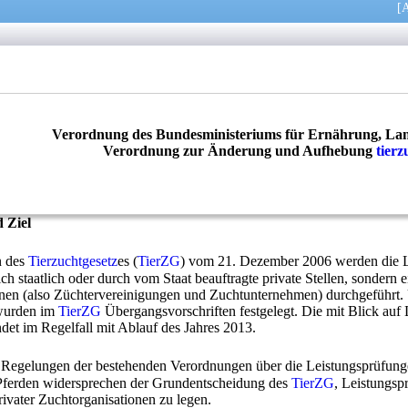
[
A
Verordnung des Bundesministeriums für Ernährung, Lan
Verordnung zur Änderung und Aufhebung
tierz
 Ziel
en des
Tierzuchtgesetz
es (
TierZG
) vom 21. Dezember 2006 werden die L
ch staatlich oder durch vom Staat beauftragte private Stellen, sondern 
nen (also Züchtervereinigungen und Zuchtunternehmen) durchgeführt. 
 wurden im
TierZG
Übergangsvorschriften festgelegt. Die mit Blick au
det im Regelfall mit Ablauf des Jahres 2013.
ten Regelungen der bestehenden Verordnungen über die Leistungsprüfung
ferden widersprechen der Grundentscheidung des
TierZG
, Leistungsp
ivater Zuchtorganisationen zu legen.