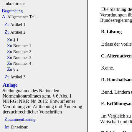
Inkrafttreten
D
ie Stärkung de
Begründung
Verordnungen übe
A.
Allgemeiner Teil
Bundesregierung
Zu
Artikel 1
B. Lösung
Zu
Artikel 2
Zu
§ 1
E
rlass der vorl
Zu
Nummer 1
Zu
Nummer 2
C. Alternativen
Zu
Nummer 3
Zu
Nummer 4
K
eine.
Zu
§ 2
Zu
Artikel 3
D. Haushaltsa
A
nlage
Stellungnahme des Nationalen
B
und, Ländern 
Normenkontrollrates gem. § 6 Abs. 1
NKRG: NKR-Nr. 2615: Entwurf einer
E. Erfüllungs
Verordnung zur Aufhebung und Änderung
tierzuchtrechtlicher Vorschriften
I
m Vergleich zu
Zusammenfassung:
Wirtschaft und d
Im
Einzelnen: