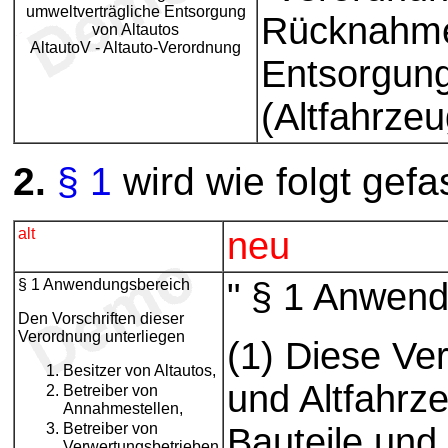
umweltverträgliche Entsorgung
Rücknahme
von Altautos
AltautoV - Altauto-Verordnung
Entsorgung
(Altfahrze
2.
§ 1
wird wie folgt gefa
alt
neu
§ 1 Anwendungsbereich
" § 1 Anwen
Den Vorschriften dieser
Verordnung unterliegen
(1) Diese Ve
Besitzer von Altautos,
und Altfahrze
Betreiber von
Annahmestellen,
Betreiber von
Bauteile und
Verwertungsbetrieben