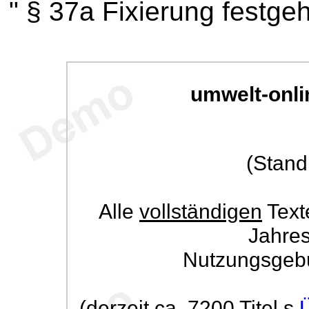
" § 37a Fixierung festge
umwelt-onli
(Stand
Alle
vollständigen
Text
Jahre
Nutzungsgeb
(derzeit ca. 7200 Titel s.