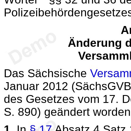
Polizeibehördengesetzes"
Ar
Änderung d
Versamml
Das Sächsische
Versam
Januar 2012 (SächsGVBl. 
des Gesetzes vom 17. 
S. 890) geändert worden i
1.
In
§ 17
Absatz 4 Satz 