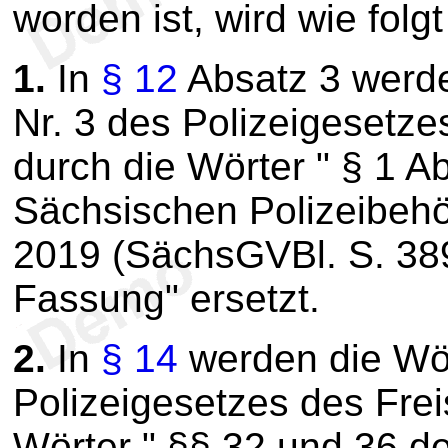
worden ist, wird wie folg
1.
In
§ 12
Absatz 3 werde
Nr. 3 des Polizeigesetze
durch die Wörter " § 1 
Sächsischen Polizeibeh
2019 (SächsGVBl. S. 389)
Fassung" ersetzt.
2.
In
§ 14
werden die Wör
Polizeigesetzes des Fre
Wörter " §§ 32 und 36 d