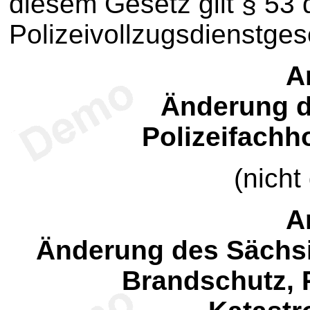
diesem Gesetz gilt § 53
Polizeivollzugsdienstges
Ar
Änderung d
Polizeifach
(nicht
Ar
Änderung des Sächs
Brandschutz, 