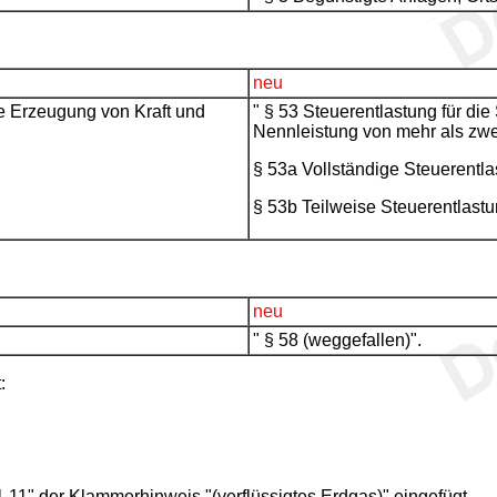
neu
e Erzeugung von Kraft und
" § 53 Steuerentlastung für di
Nennleistung von mehr als zw
§ 53a Vollständige Steuerentl
§ 53b Teilweise Steuerentlast
neu
" § 58 (weggefallen)".
:
11" der Klammerhinweis "(verflüssigtes Erdgas)" eingefügt.