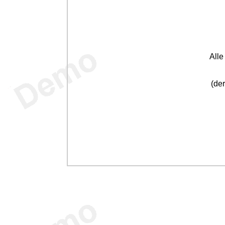
All
(der