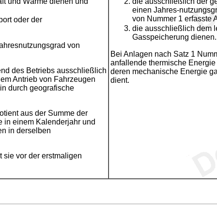
raft und Wärme dienen und
die ausschließlich der 
einen Jahres-nutzungsg
von Nummer 1 erfasste 
ort oder der
die ausschließlich dem 
Gasspeicherung dienen.
 Jahresnutzungsgrad von
Bei Anlagen nach Satz 1 Numme
anfallende thermische Energie
end des Betriebs ausschließlich
deren mechanische Energie ga
 dem Antrieb von Fahrzeugen
dient.
ein durch geografische
uotient aus der Summe der
 in einem Kalenderjahr und
n in derselben
t sie vor der erstmaligen
.