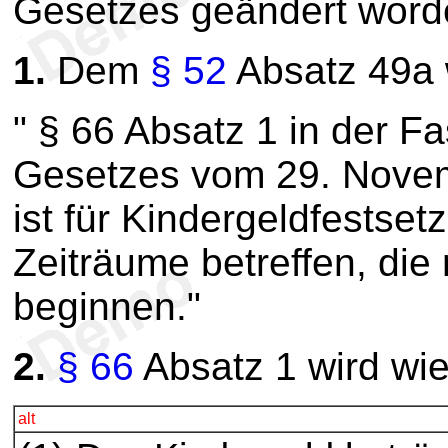
Gesetzes geändert worden
1.
Dem
§ 52
Absatz 49a w
" § 66 Absatz 1 in der F
Gesetzes vom 29. Novem
ist für Kindergeldfests
Zeiträume betreffen, die
beginnen."
2.
§ 66
Absatz 1 wird wie 
alt