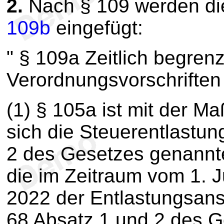
2.
Nach § 109 werden di
109b
eingefügt:
" § 109a Zeitlich begren
Verordnungsvorschriften
(1) § 105a ist mit der 
sich die Steuerentlastung
2 des Gesetzes genannte
die im Zeitraum vom 1. J
2022 der Entlastungsans
68 Absatz 1 und 2 des 