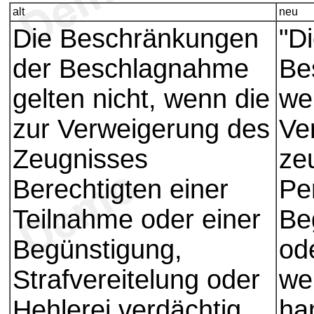
alt
neu
Die Beschränkungen
"D
der Beschlagnahme
Be
gelten nicht, wenn die
we
zur Verweigerung des
Ve
Zeugnisses
ze
Berechtigten einer
Pe
Teilnahme oder einer
Be
Begünstigung,
ode
Strafvereitelung oder
we
Hehlerei verdächtig
han