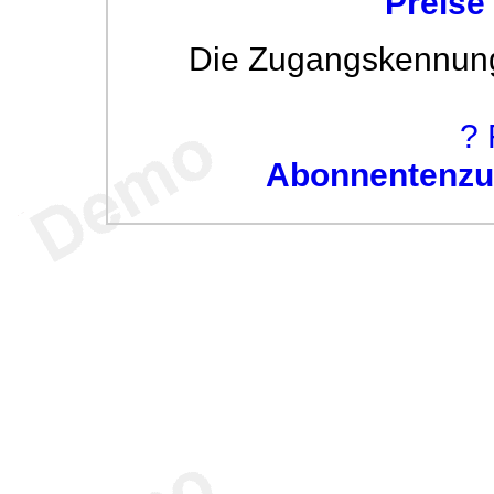
Preise
Die Zugangskennung w
? 
Abonnentenzug