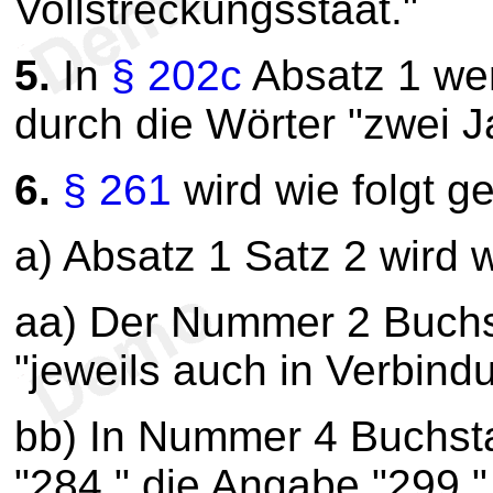
Vollstreckungsstaat."
5.
In
§ 202c
Absatz 1 wer
durch die Wörter "zwei J
6.
§ 261
wird wie folgt g
a) Absatz 1 Satz 2 wird w
aa) Der Nummer 2 Buchs
"jeweils auch in Verbind
bb) In Nummer 4 Buchst
"284," die Angabe "299,"