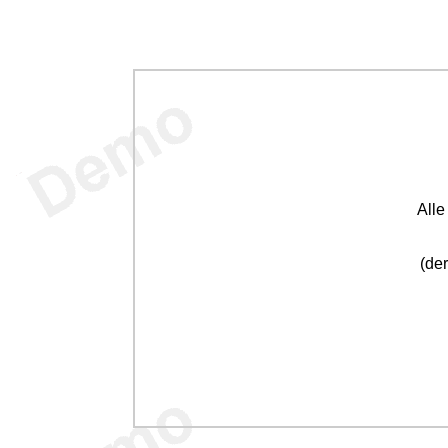
All
(der