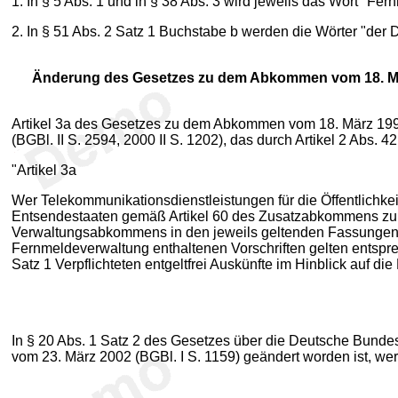
1. In § 5 Abs. 1 und in § 38 Abs. 3 wird jeweils das Wort "Fe
2. In § 51 Abs. 2 Satz 1 Buchstabe b werden die Wörter "der 
Änderung des Gesetzes zu dem Abkommen vom 18. Mä
Artikel 3a des Gesetzes zu dem Abkommen vom 18. März 19
(BGBl. II S. 2594, 2000 II S. 1202), das durch Artikel 2 Abs.
"Artikel 3a
Wer Telekommunikationsdienstleistungen für die Öffentlichkei
Entsendestaaten gemäß Artikel 60 des Zusatzabkommens zum
Verwaltungsabkommens in den jeweils geltenden Fassungen 
Fernmeldeverwaltung enthaltenen Vorschriften gelten entspr
Satz 1 Verpflichteten entgeltfrei Auskünfte im Hinblick auf di
In § 20 Abs. 1 Satz 2 des Gesetzes über die Deutsche Bunde
vom 23. März 2002 (BGBl. I S. 1159) geändert worden ist, 