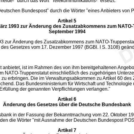
rnmelde-" durch das Wort "Telekommunikations-" ersetzt.
Deutschen Bundespost" durch die Wörter "eines Anbieters von Po
Artikel 5
rz 1993 zur Änderung des Zusatzabkommens zum NATO-Tru
September 1994
93 zur Änderung des Zusatzabkommens zum NATO-Truppenstatu
 42 des Gesetzes vom 17. Dezember 1997 (BGBl. I S. 3108) geänder
t anbietet, ist im Rahmen des von ihm bereitgehaltenen Angebots
 NATO-Truppenstatut einschließlich des zugehörigen Unterze
zu erbringen. Die im Verwaltungsabkommen zu Artikel 60 des
echend. Das Bundesministerium für Wirtschaft und Technologie 
e Erfüllung der genannten Verpflichtungen verlangen."
Artikel 6
Änderung des Gesetzes über die Deutsche Bundesbank
sbank in der Fassung der Bekanntmachung vom 22. Oktober 1992 
werden die Wörter "mit Ausnahme der Deutschen Bundespost P
Artikel 7