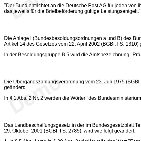
"Der Bund entrichtet an die Deutsche Post AG für jeden von i
das jeweils für die Briefbeförderung gültige Leistungsentgelt."
Die Anlage I (Bundesbesoldungsordnungen a und B) des Bun
Artikel 14 des Gesetzes vom 22. April 2002 (BGBl. I S. 1310) g
In der Besoldungsgruppe B 5 wird die Amtsbezeichnung "Präs
Die Übergangszahlungsverordnung vom 23. Juli 1975 (BGBl. I S
geändert:
In § 1 Abs. 2 Nr. 2 werden die Wörter "des Bundesministeriu
Das Landbeschaffungsgesetz in der im Bundesgesetzblatt Teil 
29. Oktober 2001 (BGBl. I S. 2785), wird wie folgt geändert: