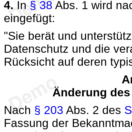
4.
In
§ 38
Abs. 1 wird na
eingefügt:
"Sie berät und unterstütz
Datenschutz und die vera
Rücksicht auf deren typi
Ar
Änderung des
N
ach
§ 203
Abs. 2 des
S
Fassung der Bekanntma