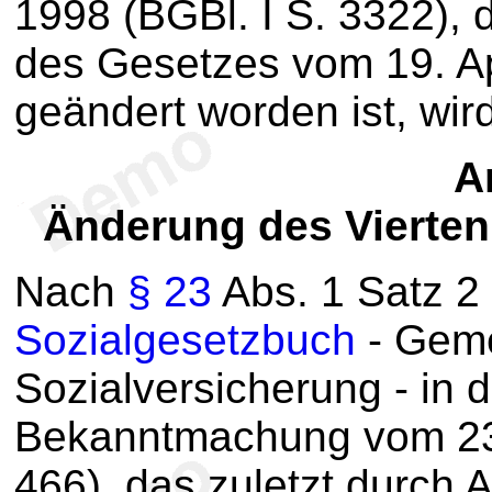
1998 (BGBl. I S. 3322), d
des Gesetzes vom 19. Apr
geändert worden ist, wir
Ar
Änderung des Vierte
N
ach
§ 23
Abs. 1 Satz 2
Sozialgesetzbuch
- Geme
Sozialversicherung - in 
Bekanntmachung vom 23.
466), das zuletzt durch 