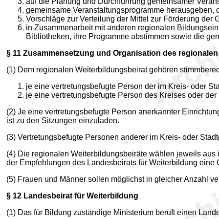
auf die Planung und Durchführung gemeinsamer Veran
gemeinsame Veranstaltungsprogramme herausgeben, die ü
Vorschläge zur Verteilung der Mittel zur Förderung de
in Zusammenarbeit mit anderen regionalen Bildungseinr
Bibliotheken, ihre Programme abstimmen sowie die gem
§ 11
Zusammensetzung und Organisation des regionalen 
(1) Dem regionalen Weiterbildungsbeirat gehören stimmberech
je eine vertretungsbefugte Person der im Kreis- oder St
je eine vertretungsbefugte Person des Kreises oder der 
(2) Je eine vertretungsbefugte Person anerkannter Einrichtung
ist zu den Sitzungen einzuladen.
(3) Vertretungsbefugte Personen anderer im Kreis- oder Stad
(4) Die regionalen Weiterbildungsbeiräte wählen jeweils aus i
der Empfehlungen des Landesbeirats für Weiterbildung eine
(5) Frauen und Männer sollen möglichst in gleicher Anzahl ver
§ 12
Landesbeirat für Weiterbildung
(1) Das für Bildung zuständige Ministerium beruft einen Lande