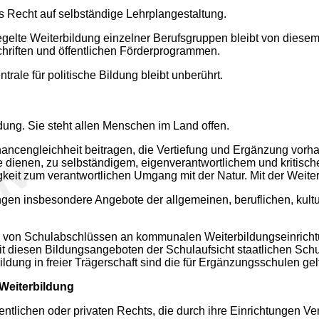
s Recht auf selbständige Lehrplangestaltung.
egelte Weiterbildung einzelner Berufsgruppen bleibt von diese
hriften und öffentlichen Förderprogrammen.
rale für politische Bildung bleibt unberührt.
ldung. Sie steht allen Menschen im Land offen.
Chancengleichheit beitragen, die Vertiefung und Ergänzung vor
e dienen, zu selbständigem, eigenverantwortlichem und kritische
eit zum verantwortlichen Umgang mit der Natur. Mit der Weiterb
 insbesondere Angebote der allgemeinen, beruflichen, kulturel
 von Schulabschlüssen an kommunalen Weiterbildungseinrichtu
t diesen Bildungsangeboten der Schulaufsicht staatlichen Sc
dung in freier Trägerschaft sind die für Ergänzungsschulen g
Weiterbildung
fentlichen oder privaten Rechts, die durch ihre Einrichtungen 