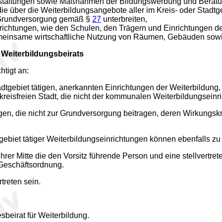
staltungen sowie Maßnahmen der Bildungswerbung und Beratun
ber die Weiterbildungsangebote aller im Kreis- oder Stadtgeb
r Grundversorgung gemäß §
27
unterbreiten,
ichtungen, wie den Schulen, den Trägern und Einrichtungen de
einsame wirtschaftliche Nutzung von Räumen, Gebäuden sowie 
Weiterbildungsbeirats
tigt an:
adtgebiet tätigen, anerkannten Einrichtungen der Weiterbildung
kreisfreien Stadt, die nicht der kommunalen Weiterbildungseinr
en, die nicht zur Grundversorgung beitragen, deren Wirkungskreis
tgebiet tätiger Weiterbildungseinrichtungen können ebenfalls 
hrer Mitte die den Vorsitz führende Person und eine stellvertr
 Geschäftsordnung.
treten sein.
sbeirat für Weiterbildung.