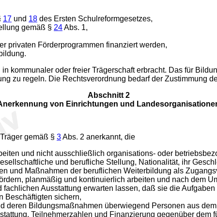
§
17
und
18
des Ersten Schulreformgesetzes,
tellung gemäß §
24
Abs. 1,
er privaten Förderprogrammen finanziert werden,
bildung.
n kommunaler oder freier Trägerschaft erbracht. Das für Bildu
ng zu regeln. Die Rechtsverordnung bedarf der Zustimmung de
Abschnitt 2
Anerkennung von Einrichtungen und Landesorganisatione
r Träger gemäß §
3
Abs. 2 anerkannt, die
beiten und nicht ausschließlich organisations- oder betriebsb
sellschaftliche und berufliche Stellung, Nationalität, ihr Gesc
n und Maßnahmen der beruflichen Weiterbildung als Zugangs
fördern, planmäßig und kontinuierlich arbeiten und nach dem
 fachlichen Ausstattung erwarten lassen, daß sie die Aufgaben
 Beschäftigten sichern,
n und deren Bildungsmaßnahmen überwiegend Personen aus dem 
sstattung, Teilnehmerzahlen und Finanzierung gegenüber dem f