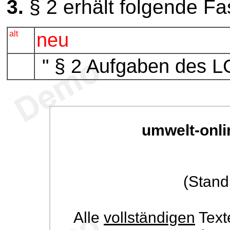
3.
§ 2 erhält folgende F
alt
neu
" § 2 Aufgaben des L
umwelt-onli
(Stand
Alle
vollständigen
Text