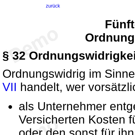
zurück
F
ünft
Ordnung
§ 32
Ordnungswidrigkei
Ordnungswidrig im Sinn
VII
handelt, wer vorsätzli
als Unternehmer ent
Versicherten Kosten 
oder den sonst für ih