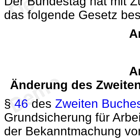
Der Bundestag hat mit 
das folgende Gesetz be
Ar
Ar
Änderung des Zweite
§
46
des
Zweiten Buche
Grundsicherung für Arbe
der Bekanntmachung vom