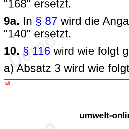
"168" ersetzt.
9a.
In
§ 87
wird die Anga
"140" ersetzt.
10.
§ 116
wird wie folgt 
a) Absatz 3 wird wie folg
alt
umwelt-onli