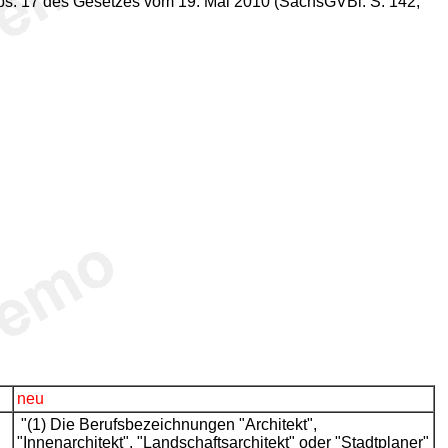
 Abs. 17 des Gesetzes vom 19. Mai 2010 (SächsGVBl. S. 142,
neu
"(1) Die Berufsbezeichnungen "Architekt",
"Innenarchitekt", "Landschaftsarchitekt" oder "Stadtplaner"