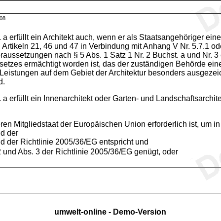
08
 a erfüllt ein Architekt auch, wenn er als Staatsangehöriger ei
Artikeln 21, 46 und 47 in Verbindung mit Anhang V Nr. 5.7.1 od
aussetzungen nach § 5 Abs. 1 Satz 1 Nr. 2 Buchst. a und Nr. 3 e
tzes ermächtigt worden ist, das der zuständigen Behörde eines
r Leistungen auf dem Gebiet der Architektur besonders ausgezeic
d.
 a erfüllt ein Innenarchitekt oder Garten- und Landschaftsarchit
en Mitgliedstaat der Europäischen Union erforderlich ist, um i
d der
d der Richtlinie 2005/36/EG entspricht und
 und Abs. 3 der Richtlinie 2005/36/EG genügt, oder
umwelt-online - Demo-Version