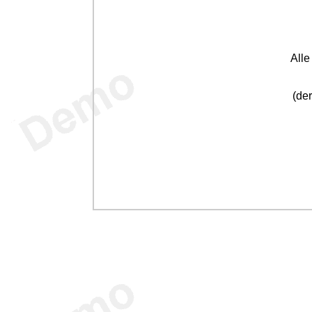
All
(der