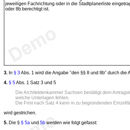
jeweiligen Fachrichtung oder in die Stadtplanerliste einge
oder 8b berechtigt ist.
3.
In
§ 3
Abs. 1 wird die Angabe "den §§ 8 und 8b" durch die A
4.
§ 5
Abs. 1 Satz 3 und 5
Die Architektenkammer Sachsen bestätigt dem Antragste
welche Unterlagen fehlen.
Die Frist nach Satz 4 kann in zu begründenden Einzelf
wird gestrichen.
5.
Die §
§ 5a
und
5b
werden wie folgt gefasst: