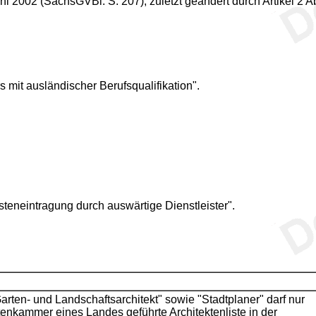
uni 2002 (SächsGVBl. S. 207), zuletzt geändert durch Artikel 2
s mit ausländischer Berufsqualifikation".
teneintragung durch auswärtige Dienstleister".
Garten- und Landschaftsarchitekt" sowie "Stadtplaner" darf nur
tenkammer eines Landes geführte Architektenliste in der