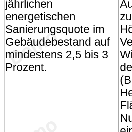
jährlichen
Au
energetischen
zu
Sanierungsquote im
Hö
Gebäudebestand auf
Ve
mindestens 2,5 bis 3
Wi
Prozent.
de
(B
He
Fl
Nu
ei