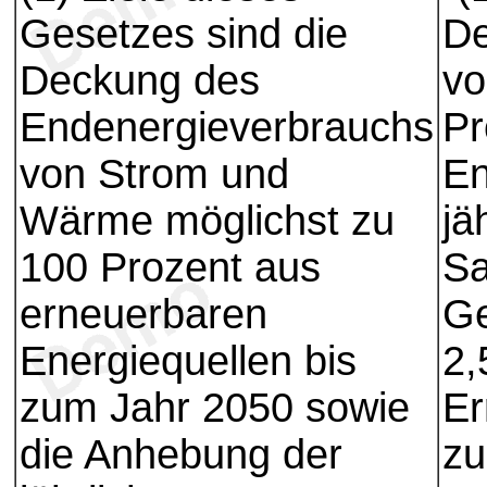
Gesetzes sind die
De
Deckung des
vo
Endenergieverbrauchs
Pr
von Strom und
En
Wärme möglichst zu
jä
100 Prozent aus
Sa
erneuerbaren
Ge
Energiequellen bis
2,
zum Jahr 2050 sowie
Er
die Anhebung der
zu