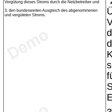
"
Vergütung dieses Stroms durch die Netzbetreiber und
Ü
3. den bundesweiten Ausgleich des abgenommenen
und vergüteten Stroms.
V
d
d
K
s
f
S
E