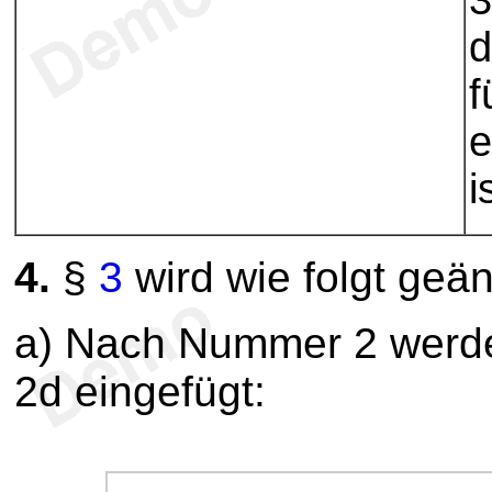
3
d
f
e
i
4.
§
3
wird wie folgt geän
a) Nach Nummer 2 werd
2d eingefügt: