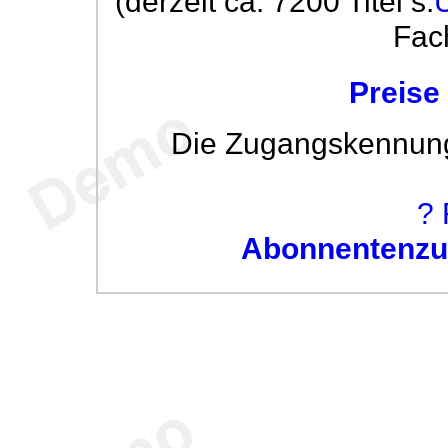
(derzeit ca. 7200 Titel s.
Fac
Preise
Die Zugangskennung w
? 
Abonnentenzug