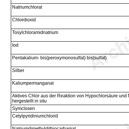
Natriumchlorat
Chlordioxid
Tosylchloramidnatrium
Iod
Pentakalium- bis(peroxymonosulfat) bis(sulfat)
Silber
Kaliumpermanganat
Aktives Chlor aus der Reaktion von Hypochlorsäure und 
hergestellt in situ
Symclosen
Cetylpyridiniumchlorid
Natriumdimethyldithiocarbamat