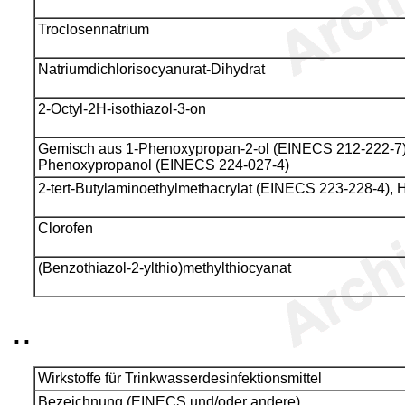
Troclosennatrium
Natriumdichlorisocyanurat-Dihydrat
2-Octyl-2H-isothiazol-3-on
Gemisch aus 1-Phenoxypropan-2-ol (EINECS 212-222-7)
Phenoxypropanol (EINECS 224-027-4)
2-tert-Butylaminoethylmethacrylat (EINECS 223-228-4),
Clorofen
(Benzothiazol-2-ylthio)methylthiocyanat
..
Wirkstoffe für Trinkwasserdesinfektionsmittel
Bezeichnung (EINECS und/oder andere)