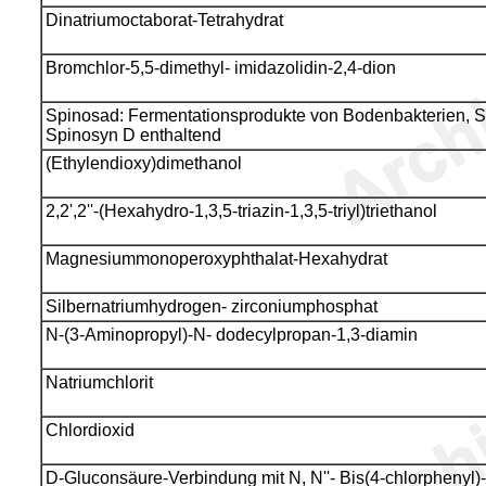
Dinatriumoctaborat-Tetrahydrat
Bromchlor-5,5-dimethyl- imidazolidin-2,4-dion
Spinosad: Fermentationsprodukte von Bodenbakterien, 
Spinosyn D enthaltend
(Ethylendioxy)dimethanol
2,2',2''-(Hexahydro-1,3,5-triazin-1,3,5-triyl)triethanol
Magnesiummonoperoxyphthalat-Hexahydrat
Silbernatriumhydrogen- zirconiumphosphat
N-(3-Aminopropyl)-N- dodecylpropan-1,3-diamin
Natriumchlorit
Chlordioxid
D-Gluconsäure-Verbindung mit N, N''- Bis(4-chlorphenyl)-