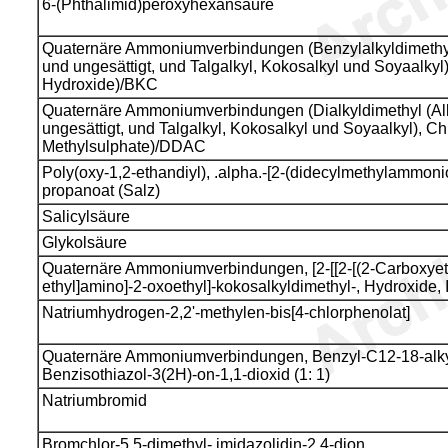
6-(Phthalimid)peroxyhexansäure
Quaternäre Ammoniumverbindungen (Benzylalkyldimethyl 
und ungesättigt, und Talgalkyl, Kokosalkyl und Soyaalkyl
Hydroxide)/BKC
Quaternäre Ammoniumverbindungen (Dialkyldimethyl (Alk
ungesättigt, und Talgalkyl, Kokosalkyl und Soyaalkyl), C
Methylsulphate)/DDAC
Poly(oxy-1,2-ethandiyl), .alpha.-[2-(didecylmethylammonio
propanoat (Salz)
Salicylsäure
Glykolsäure
Quaternäre Ammoniumverbindungen, [2-[[2-[(2-Carboxyet
ethyl]amino]-2-oxoethyl]-kokosalkyldimethyl-, Hydroxide,
Natriumhydrogen-2,2'-methylen-bis[4-chlorphenolat]
Quaternäre Ammoniumverbindungen, Benzyl-C12-18-alkyld
Benzisothiazol-3(2H)-on-1,1-dioxid (1: 1)
Natriumbromid
Bromchlor-5,5-dimethyl- imidazolidin-2,4-dion