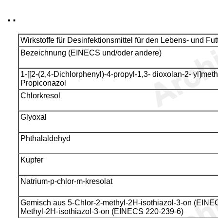
..
Wirkstoffe für Desinfektionsmittel für den Lebens- und Fut
Bezeichnung (EINECS und/oder andere)
1-[[2-(2,4-Dichlorphenyl)-4-propyl-1,3- dioxolan-2- yl]methy
Propiconazol
Chlorkresol
Glyoxal
Phthalaldehyd
Kupfer
Natrium-p-chlor-m-kresolat
Gemisch aus 5-Chlor-2-methyl-2H-isothiazol-3-on (EINE
Methyl-2H-isothiazol-3-on (EINECS 220-239-6)