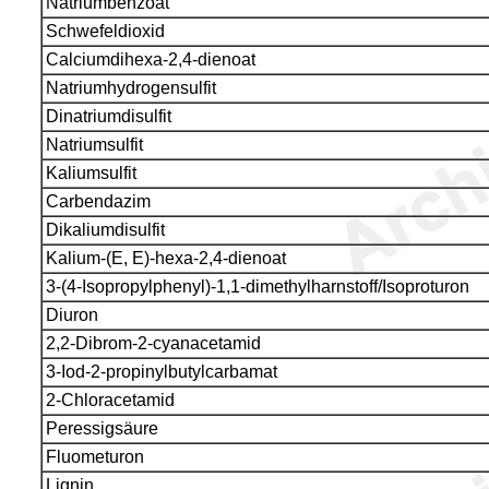
Natriumbenzoat
Schwefeldioxid
Calciumdihexa-2,4-dienoat
Natriumhydrogensulfit
Dinatriumdisulfit
Natriumsulfit
Kaliumsulfit
Carbendazim
Dikaliumdisulfit
Kalium-(E, E)-hexa-2,4-dienoat
3-(4-Isopropylphenyl)-1,1-dimethylharnstoff/Isoproturon
Diuron
2,2-Dibrom-2-cyanacetamid
3-Iod-2-propinylbutylcarbamat
2-Chloracetamid
Peressigsäure
Fluometuron
Lignin