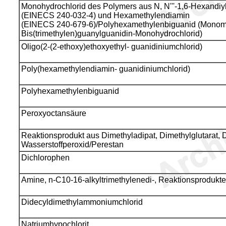
Monohydrochlorid des Polymers aus N, N'''-1,6-Hexandiy
(EINECS 240-032-4) und Hexamethylendiamin
(EINECS 240-679-6)/Polyhexamethylenbiguanid (Monome
Bis(trimethylen)guanylguanidin-Monohydrochlorid)
Oligo(2-(2-ethoxy)ethoxyethyl- guanidiniumchlorid)
Poly(hexamethylendiamin- guanidiniumchlorid)
Polyhexamethylenbiguanid
Peroxyoctansäure
Reaktionsprodukt aus Dimethyladipat, Dimethylglutarat, 
Wasserstoffperoxid/Perestan
Dichlorophen
Amine, n-C10-16-alkyltrimethylenedi-, Reaktionsprodukt
Didecyldimethylammoniumchlorid
Natriumhypochlorit