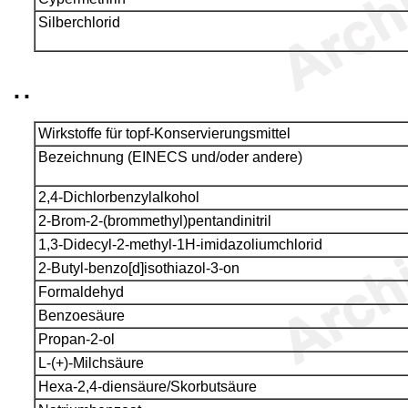
Silberchlorid
..
Wirkstoffe für topf-Konservierungsmittel
Bezeichnung (EINECS und/oder andere)
2,4-Dichlorbenzylalkohol
2-Brom-2-(brommethyl)pentandinitril
1,3-Didecyl-2-methyl-1H-imidazoliumchlorid
2-Butyl-benzo[d]isothiazol-3-on
Formaldehyd
Benzoesäure
Propan-2-ol
L-(+)-Milchsäure
Hexa-2,4-diensäure/Skorbutsäure