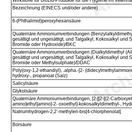
Wirkstoffe für Biozid-Produkte für die Hygiene im Veterin
Bezeichnung (EINECS und/oder andere)
6-(Phthalimid)peroxyhexansäure
Quaternäre Ammoniumverbindungen (Benzylalkyldimethyl
gesättigt und ungesättigt, und Talgalkyl, Kokosalkyl und S
Bromide oder Hydroxide)/BKC
Quaternäre Ammoniumverbindungen (Dialkyldimethyl (Al
gesättigt und ungesättigt, und Talgalkyl, Kokosalkyl und S
Bromide oder Methylsulphate)/DDAC
Poly(oxy-1,2-ethandiyl), .alpha.-[2- (didecylmethylammoni
hydroxy-, propanoat (Salz)
Salicylsäure
Glykolsäure
Quaternäre Ammoniumverbindungen, [2-[[2-[(2-Carboxyeth
amino]ethyl]amino]-2- oxoethyl]-kokosalkyldimethyl-, Hyd
Natriumhydrogen-2,2'-methylen-bis[4-chlorphenolat]
Borsäure