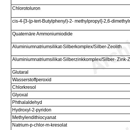
Chlorotoluron
cis-4-[3-(p-tert-Butylphenyl)-2- methylpropyl]-2,6-dimethy
Quaternäre Ammoniumiodide
Aluminiumnatriumsilikat-Silberkomplex/Silber-Zeolith
Aluminiumnatriumsilikat-Silberzinkkomplex/Silber- Zink-Z
Glutaral
Wasserstoffperoxid
Chlorkresol
Glyoxal
Phthalaldehyd
Hydroxyl-2-pyridon
Methylendithiocyanat
Natrium-p-chlor-m-kresolat