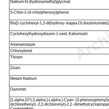
Natrium-N-(hydroxymethyl)glycinat
5-Chlor-2-(4-chlorphenoxy)phenol
Bis[1-cyclohexyl-1,2-di(hydroxy-.kappa.O) diazeniumato(2
Cyclohexylhydroxydiazen-1-oxid, Kaliumsalz
Ameisensäure
Chlorxylenol
Thiram
Ziram
Metam-Natrium
Dazomet
[1.alpha.(S*),3.alpha.]-(.alpha.)-Cyan- (3-phenoxyphenyl)
dichlorethenyl) -2,2-dichlorvinyl)-2,2- dimethylcyclopropa
Cypermethrin