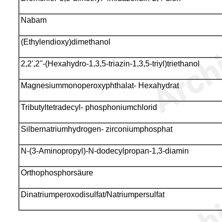
Nabam
(Ethylendioxy)dimethanol
2,2',2''-(Hexahydro-1,3,5-triazin-1,3,5-triyl)triethanol
Magnesiummonoperoxyphthalat- Hexahydrat
Tributyltetradecyl- phosphoniumchlorid
Silbernatriumhydrogen- zirconiumphosphat
N-(3-Aminopropyl)-N-dodecylpropan-1,3-diamin
Orthophosphorsäure
Dinatriumperoxodisulfat/Natriumpersulfat