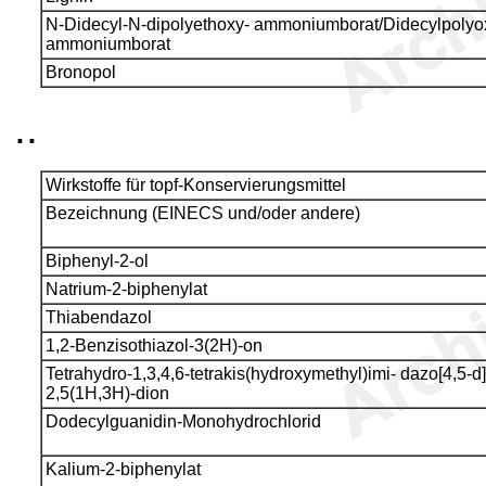
N-Didecyl-N-dipolyethoxy- ammoniumborat/Didecylpolyox
ammoniumborat
Bronopol
..
Wirkstoffe für topf-Konservierungsmittel
Bezeichnung (EINECS und/oder andere)
Biphenyl-2-ol
Natrium-2-biphenylat
Thiabendazol
1,2-Benzisothiazol-3(2H)-on
Tetrahydro-1,3,4,6-tetrakis(hydroxymethyl)imi- dazo[4,5-d
2,5(1H,3H)-dion
Dodecylguanidin-Monohydrochlorid
Kalium-2-biphenylat