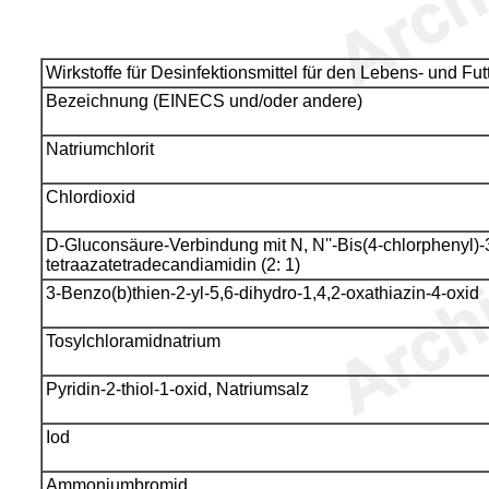
Wirkstoffe für Desinfektionsmittel für den Lebens- und Fut
Bezeichnung (EINECS und/oder andere)
Natriumchlorit
Chlordioxid
D-Gluconsäure-Verbindung mit N, N''-Bis(4-chlorphenyl)-3
tetraazatetradecandiamidin (2: 1)
3-Benzo(b)thien-2-yl-5,6-dihydro-1,4,2-oxathiazin-4-oxid
Tosylchloramidnatrium
Pyridin-2-thiol-1-oxid, Natriumsalz
Iod
Ammoniumbromid