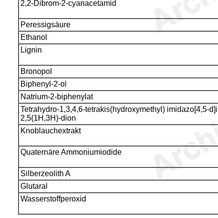
2,2-Dibrom-2-cyanacetamid
Peressigsäure
Ethanol
Lignin
Bronopol
Biphenyl-2-ol
Natrium-2-biphenylat
Tetrahydro-1,3,4,6-tetrakis(hydroxymethyl) imidazo[4,5-d]
2,5(1H,3H)-dion
Knoblauchextrakt
Quaternäre Ammoniumiodide
Silberzeolith A
Glutaral
Wasserstoffperoxid