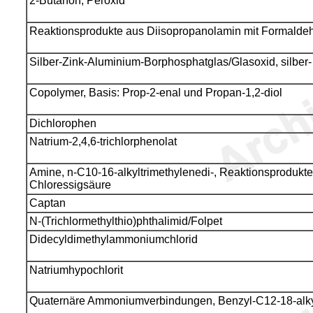
2-Butanon, Peroxid
Reaktionsprodukte aus Diisopropanolamin mit Formaldehy
Silber-Zink-Aluminium-Borphosphatglas/Glasoxid, silber- 
Copolymer, Basis: Prop-2-enal und Propan-1,2-diol
Dichlorophen
Natrium-2,4,6-trichlorphenolat
Amine, n-C10-16-alkyltrimethylenedi-, Reaktionsprodukt
Chloressigsäure
Captan
N-(Trichlormethylthio)phthalimid/Folpet
Didecyldimethylammoniumchlorid
Natriumhypochlorit
Quaternäre Ammoniumverbindungen, Benzyl-C12-18-alkyl