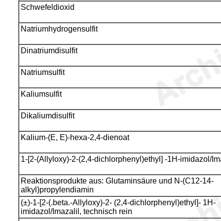
Schwefeldioxid
Natriumhydrogensulfit
Dinatriumdisulfit
Natriumsulfit
Kaliumsulfit
Dikaliumdisulfit
Kalium-(E, E)-hexa-2,4-dienoat
1-[2-(Allyloxy)-2-(2,4-dichlorphenyl)ethyl] -1H-imidazol/Im
Reaktionsprodukte aus: Glutaminsäure und N-(C12-14-
alkyl)propylendiamin
(±)-1-[2-(.beta.-Allyloxy)-2- (2,4-dichlorphenyl)ethyl]- 1H-
imidazol/Imazalil, technisch rein