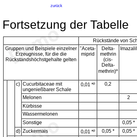
zurück
Fort
setzung der Tabelle
Rückstände von Sch
Gruppen und Beispiele einzelner
"Aceta-
Delta-
Imazalil
Erzeugnisse, für die die
miprid
methrin
Rückstandshöchstgehalte gelten
(cis-
Delta-
a
methrin)
c)
Cucurbitaceae mit
p
0,2
0,01 *
ungenießbarer Schale
Melonen
2
Kürbisse
Wassermelonen
Sonstige
0,05 *
d)
Zuckermais
p
0,05 *
0,05 *
0,01 *