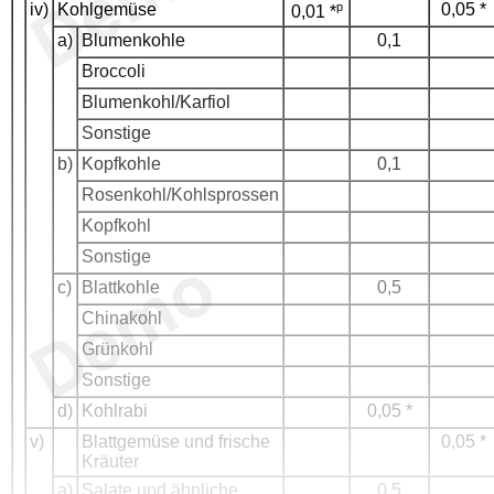
iv)
Kohlgemüse
p
0,05 *
0,01 *
a)
Blumenkohle
0,1
Broccoli
Blumenkohl/Karfiol
Sonstige
b)
Kopfkohle
0,1
Rosenkohl/Kohlsprossen
Kopfkohl
Sonstige
c)
Blattkohle
0,5
Chinakohl
Grünkohl
Sonstige
d)
Kohlrabi
0,05 *
v)
Blattgemüse und frische
0,05 *
Kräuter
a)
Salate und ähnliche
0,5