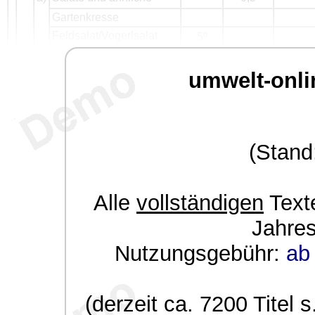
Gartenkresse
Feldsalat/Vogerlsalat
p
5
umwelt-onli
(Stand
Alle
vollständigen
Texte
Jahre
Nutzungsgebühr:
ab 
(derzeit ca. 7200 Titel s