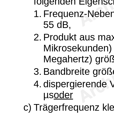
folgenden Eigensc
1.
Frequenz-Neben
55 dB,
2.
Produkt aus max
Mikrosekunden) 
Megahertz) größ
3.
Bandbreite größ
4.
dispergierende 
µs
oder
c)
Trägerfrequenz kle