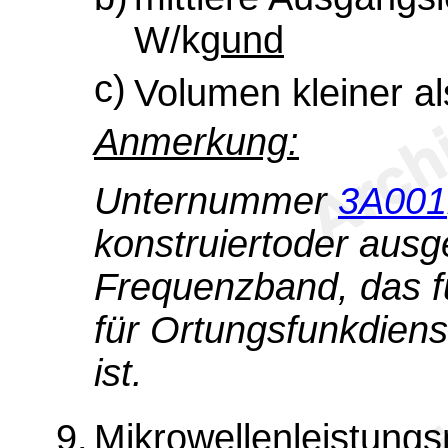
W/kg
und
c)
Volumen kleiner a
Anmerkung:
Unternummer
3A001
konstruiertoder ausg
Frequenzband, das fü
für Ortungsfunkdiens
ist.
9.
Mikrowellenleistung