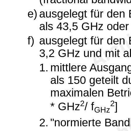
e)
ausgelegt für den
als 43,5 GHz oder
f)
ausgelegt für den
3,2 GHz und mit a
1.
mittlere Ausgang
als 150 geteilt 
maximalen Betri
2
2
* GHz
/ f
]
GHz
2.
"normierte Bandb