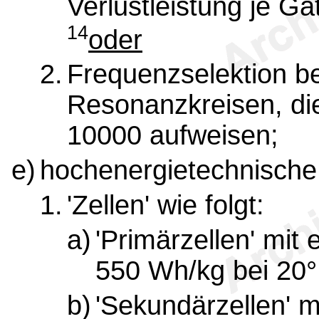
Verlustleistung je Gat
14
oder
2.
Frequenzselektion be
Resonanzkreisen, di
10000 aufweisen;
e)
hochenergietechnische 
1.
'Zellen' wie folgt:
a)
'Primärzellen' mit 
550 Wh/kg bei 20°
b)
'Sekundärzellen' m