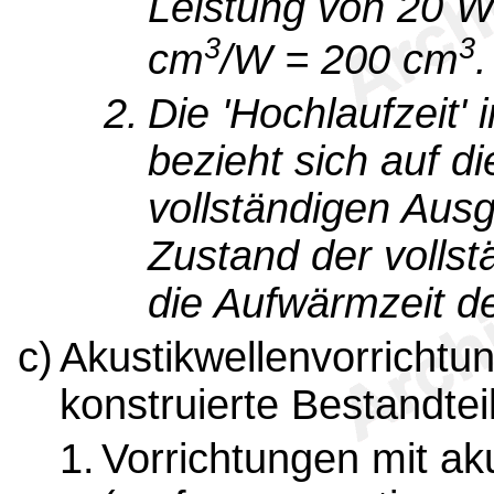
Leistung von 20 Wa
3
3
cm
/W = 200 cm
.
2.
Die 'Hochlaufzeit
bezieht sich auf d
vollständigen Aus
Zustand der vollst
die Aufwärmzeit d
c)
Akustikwellenvorrichtu
konstruierte Bestandteil
1.
Vorrichtungen mit ak