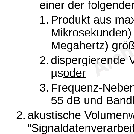
einer der folgende
1.
Produkt aus max
Mikrosekunden) 
Megahertz) größ
2.
dispergierende 
µs
oder
3.
Frequenz-Neben
55 dB und Bandb
2.
akustische Volumenwe
"Signaldatenverarbei