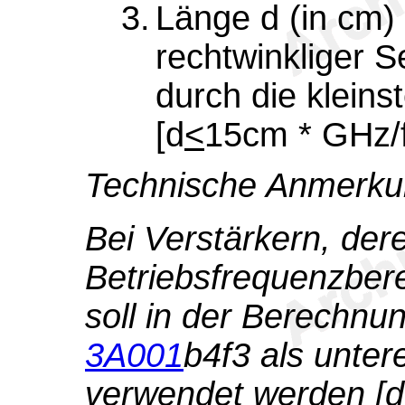
3.
Länge d (in cm)
rechtwinkliger Se
durch die kleins
[d
<
15cm * GHz/
Technische Anmerku
Bei Verstärkern, dere
Betriebsfrequenzbere
soll in der Berechn
3A001
b4f3 als unte
verwendet werden [d