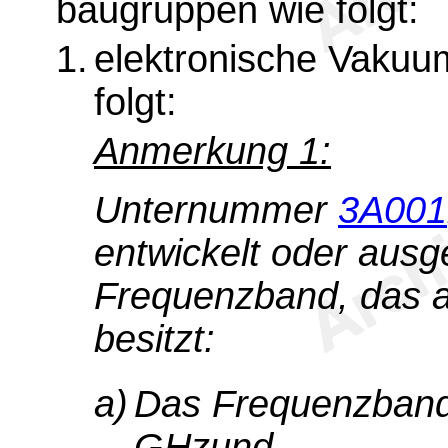
baugruppen wie folgt:
1.
elektronische Vakuu
folgt:
Anmerkung 1:
Unternummer
3A001
entwickelt oder ausg
Frequenzband, das a
besitzt:
a)
Das Frequenzband 
GHz
und