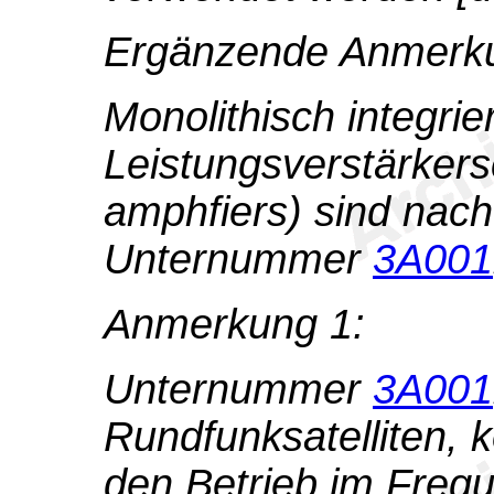
Ergänzende Anmerk
Monolithisch integrie
Leistungsverstärker
amphfiers) sind nac
Unternummer
3A001
Anmerkung 1:
Unternummer
3A001
Rundfunksatelliten, k
den Betrieb im Freq