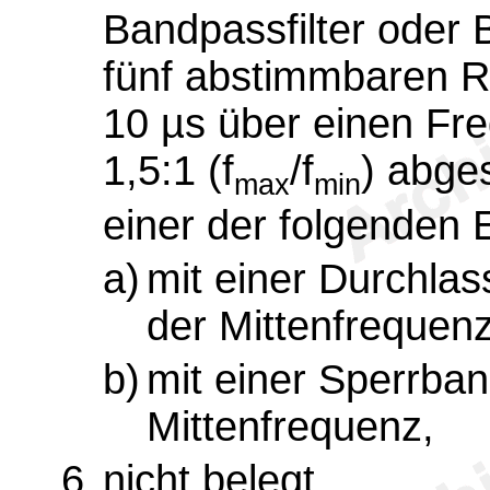
Bandpassfilter oder B
fünf abstimmbaren Re
10 µs über einen Fre
1,5:1 (f
/f
) abge
max
min
einer der folgenden 
a)
mit einer Durchlas
der Mittenfrequen
b)
mit einer Sperrban
Mittenfrequenz,
6.
nicht belegt,