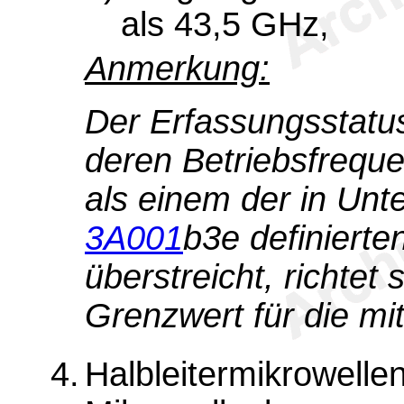
als 43,5 GHz,
Anmerkung:
Der Erfassungsstatus
deren Betriebsfrequ
als einem der in U
3A001
b3e definiert
überstreicht, richtet
Grenzwert für die mi
4.
Halbleitermikrowellen