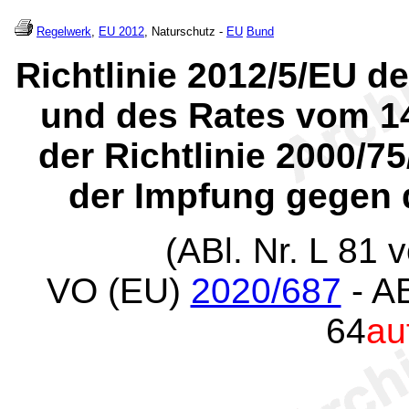
Regelwerk
,
EU 2012
, Naturschutz -
EU
Bund
Richtlinie 2012/5/EU 
und des Rates vom 1
der Richtlinie 2000/7
der Impfung gegen 
(ABl. Nr. L 81 
VO (EU)
2020/687
- AB
64
au