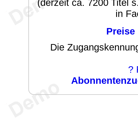
(derzeit ca. 7200 Titel s
in Fa
Preise
Die Zugangskennung w
? 
Abonnentenzug