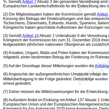
%. Gemäß
Artikel 7
Absatz 2 der genannten Verordnung wird
Europäischen Landwirtschaftsfonds für die Entwicklung des l
(2) Die Mitgliedstaaten haben der Kommission gemäß
Artikel
Kürzung des Betrags der Direktzahlungen und das entspreche
Tschechiens, Dänemarks, Estlands, Irlands, Spaniens, Italie
Königreichs haben geschätzte Aufkommen der Kürzungen vo
(3) Gemäß
Artikel 14
Absatz 1 Unterabsatz 6 der Verordnung 
Königreich der Kommission bis zum 31. Dezember 2019 ihren B
festgesetzten jährlichen nationalen Obergrenze als zusätzl
(4) Kroatien, Ungarn, Malta und Polen haben der Kommissi
mitgeteilt, einen bestimmten Betrag der Förderung im Rahmen
(5) Auf der Grundlage dieser Mitteilungen wurden die
Anhänge
(6) Angesichts der außergewöhnlichen Umstände infolge der
Mittelübertragung in der Folge geändert. Demzufolge wurden
erneut geändert.
(7) Daher müssen die Mittelzuweisungen für die Entwicklu
(8) Außerdem findet im Einklang mit Artikel 137 Absatz 1 Un
Europäischen Union und der Europäischen Atomgemeinschaft
Königreich für das Antragsjahr 2020 keine Anwendung. Desh