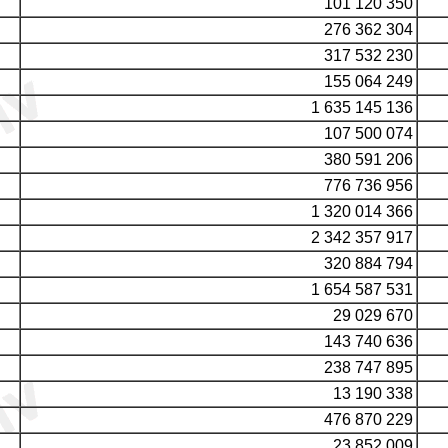
101 120 350
276 362 304
317 532 230
155 064 249
1 635 145 136
107 500 074
380 591 206
776 736 956
1 320 014 366
2 342 357 917
320 884 794
1 654 587 531
29 029 670
143 740 636
238 747 895
13 190 338
476 870 229
23 852 009