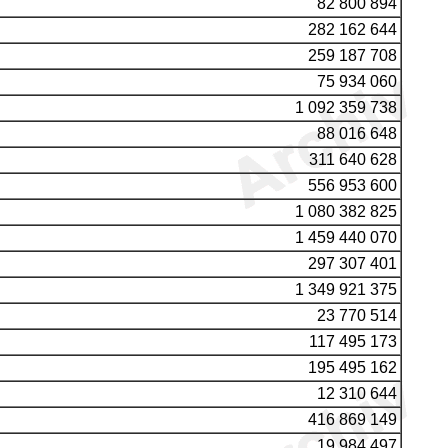
82 800 894
282 162 644
259 187 708
75 934 060
1 092 359 738
88 016 648
311 640 628
556 953 600
1 080 382 825
1 459 440 070
297 307 401
1 349 921 375
23 770 514
117 495 173
195 495 162
12 310 644
416 869 149
19 984 497