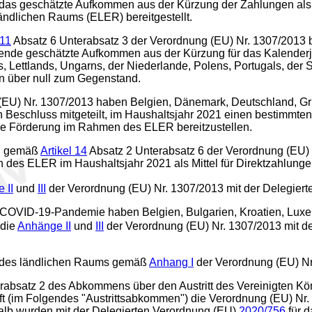
 das geschätzte Aufkommen aus der Kürzung der Zahlungen al
ändlichen Raums (ELER) bereitgestellt.
 11
Absatz 6 Unterabsatz 3 der Verordnung (EU) Nr. 1307/2013 
nde geschätzte Aufkommen aus der Kürzung für das Kalenderjahr
ns, Lettlands, Ungarns, der Niederlande, Polens, Portugals, de
n über null zum Gegenstand.
(EU) Nr. 1307/2013 haben Belgien, Dänemark, Deutschland, Gri
eschluss mitgeteilt, im Haushaltsjahr 2021 einen bestimmten A
iche Förderung im Rahmen des ELER bereitzustellen.
on gemäß
Artikel 14
Absatz 2 Unterabsatz 6 der Verordnung (EU) 
 des ELER im Haushaltsjahr 2021 als Mittel für Direktzahlungen
 II
und
III
der Verordnung (EU) Nr. 1307/2013 mit der Delegier
 COVID-19-Pandemie haben Belgien, Bulgarien, Kroatien, Luxem
 die
Anhänge II
und
III
der Verordnung (EU) Nr. 1307/2013 mit d
ng des ländlichen Raums gemäß
Anhang I
der Verordnung (EU) Nr
terabsatz 2 des Abkommens über den Austritt des Vereinigten Kö
 (im Folgendes "Austrittsabkommen") die Verordnung (EU) Nr.
alb wurden mit der Delegierten Verordnung (EU)
2020/756
für d