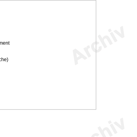
ement
che)