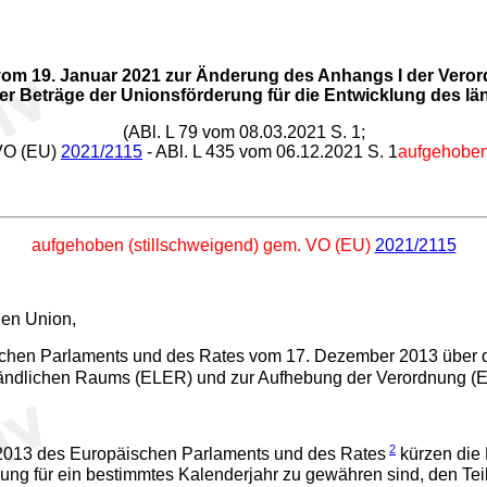
vom 19. Januar 2021 zur Änderung des Anhangs I der Veror
der Beträge der Unionsförderung für die Entwicklung des l
(ABl. L 79 vom 08.03.2021 S. 1;
VO (EU)
2021/2115
- ABl. L 435 vom 06.12.2021 S. 1
aufgehobe
aufgehoben (stillschweigend) gem. VO (EU)
2021/2115
hen Union,
hen Parlaments und des Rates vom 17. Dezember 2013 über di
 ländlichen Raums (ELER) und zur Aufhebung der Verordnung (
2
/2013 des Europäischen Parlaments und des Rates
kürzen die 
ung für ein bestimmtes Kalenderjahr zu gewähren sind, den Te