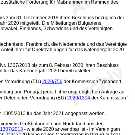
s zusätzliche Förderung für Maßnahmen im Rahmen des
bis zum 31. Dezember 2019 ihren Beschluss bezüglich der
 2020 mitgeteilt. Die Mitteilungen Bulgariens,
r Slowakei, Finnlands, Schwedens und des Vereinigten
echenland, Frankreich, die Niederlande und das Vereinigte
nteil ihrer für Direktzahlungen für das Kalenderjahr 2020
Nr. 1307/2013 bis zum 8. Februar 2020 ihren Beschluss
 für das Kalenderjahr 2020 bereitzustellen.
3
ten Verordnung (EU)
2020/756
der Kommission
geändert.
burg und Portugal jedoch ihre ursprünglichen Anträge auf
4
er Delegierten Verordnung (EU)
2020/1314
der Kommission
. 1305/2013 für das Jahr 2021 angepasst werden.
nigreichs Großbritannien und Nordirland aus der
1307/2013
- wie sie 2020 anwendbar ist - im Vereinigten
as Jahr 2020 keine neuen Obergrenzen in Bezug auf das