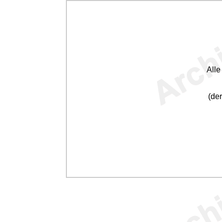
All
(der