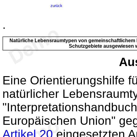
zurück
.
Natürliche Lebensraumtypen von gemeinschaftlichem I
Schutzgebiete ausgewiesen
Au
Eine Orientierungshilfe f
natürlicher Lebensraumt
"Interpretationshandbuc
Europäischen Union" ge
Artikel 20
eingesetzten A