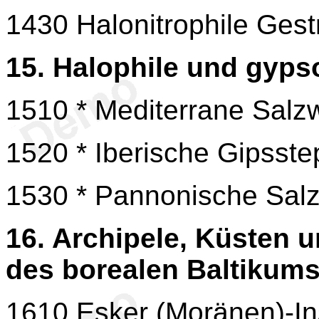
1430 Halonitrophile Ges
15. Halophile und gyp
1510 * Mediterrane Salzw
1520 * Iberische Gipsste
1530 * Pannonische Sal
16. Archipele, Küsten
des borealen Baltikum
1610 Esker (Moränen)-In