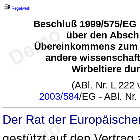
Regelwerk
Beschluß 1999/575/EG 
über den Absch
Übereinkommens zum S
andere wissenschaf
Wirbeltiere du
(ABl. Nr. L 222
2003/584
/EG - ABl. Nr
Der Rat der Europäische
gestützt auf den Vertrag