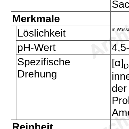
Sac
Merkmale
Löslichkeit
in Wasse
pH-Wert
4,5
Spezifische
[α]
D
Drehung
inn
der
Pro
Ame
Reinheit