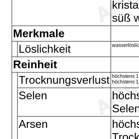
krist
süß 
Merkmale
Löslichkeit
wasserlöslic
Reinheit
Trocknungsverlust
höchstens 1
höchstens 1
Selen
höchs
Sele
Arsen
höchs
Troc