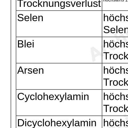
Trocknungsverlust
Selen
höchs
Sele
Blei
höchs
Troc
Arsen
höchs
Troc
Cyclohexylamin
höchs
Troc
Dicyclohexylamin
höchs