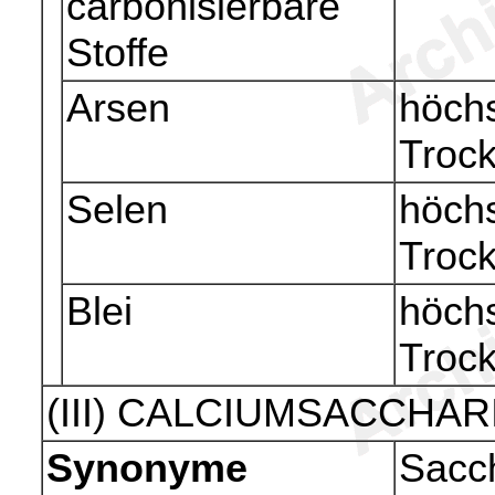
carbonisierbare
Stoffe
Arsen
höchs
Troc
Selen
höchs
Troc
Blei
höchs
Troc
(III) CALCIUMSACCHAR
Synonyme
Sacch