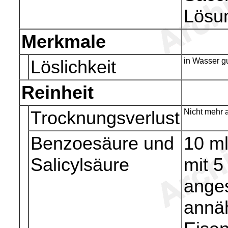
Lösu
Merkmale
Löslichkeit
in Wasser gu
Reinheit
Trocknungsverlust
Nicht mehr a
Benzoesäure und
10 ml
Salicylsäure
mit 5
anges
annä