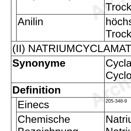
Troc
Anilin
höchs
Troc
(II) NATRIUMCYCLAMA
Synonyme
Cycla
Cyclo
Definition
Einecs
205-348-9
Chemische
Natri