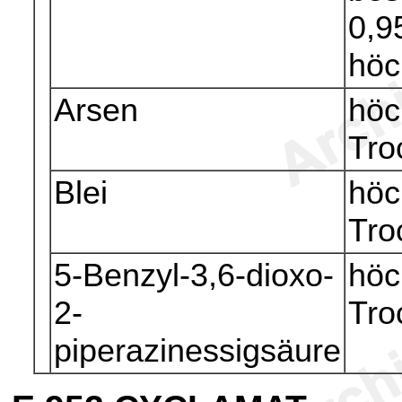
0,9
höc
Arsen
höc
Tro
Blei
höc
Tro
5-Benzyl-3,6-dioxo-
höc
2-
Tro
piperazinessigsäure