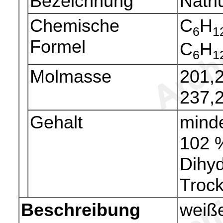
Bezeichnung
Natri
Chemische
C
H
6
1
Formel
C
H
6
1
Molmasse
201,2
237,2
Gehalt
mind
102 
Dihyd
Troc
Beschreibung
weiße