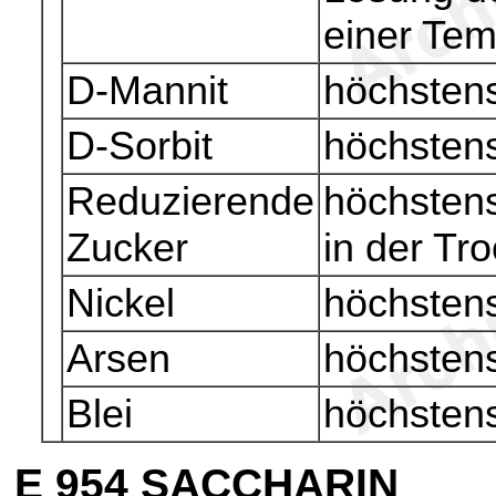
einer Tem
D-Mannit
höchsten
D-Sorbit
höchsten
Reduzierende
höchstens
Zucker
in der T
Nickel
höchsten
Arsen
höchsten
Blei
höchsten
E 954
SACCHARIN