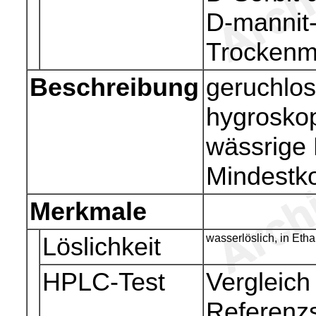
D-mannit-
Trocken
Beschreibung
geruchlos
hygroskop
wässrige 
Mindestk
Merkmale
Löslichkeit
wasserlöslich, in Eth
HPLC-Test
Vergleich
Referenzs