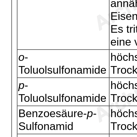
annä
Eisen
Es tr
eine 
o
-
höchs
Toluolsulfonamide
Troc
p
-
höchs
Toluolsulfonamide
Troc
Benzoesäure-
p
-
höchs
Sulfonamid
Troc