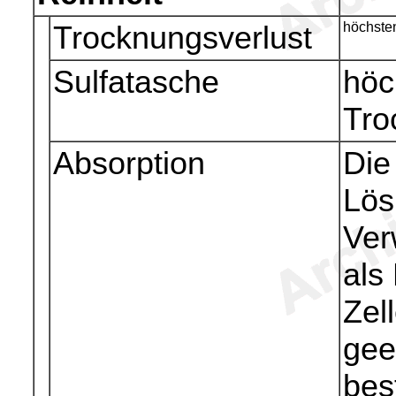
Trocknungsverlust
höchsten
Sulfatasche
höc
Tro
Absorption
Die
Lös
Ver
als
Zel
gee
bes