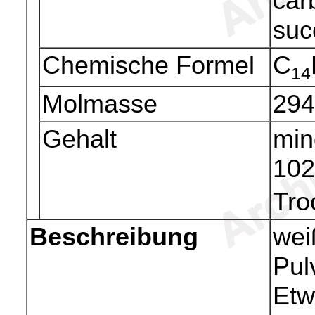
car
suc
Chemische Formel
C
14
Molmasse
294
Gehalt
min
102
Tro
Beschreibung
wei
Pul
Etw