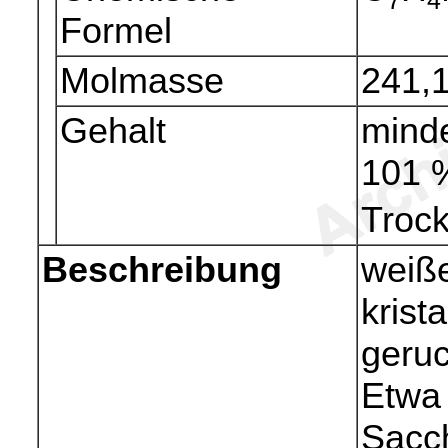
Formel
Molmasse
241,
Gehalt
mind
101 
Troc
Beschreibung
weiße
krist
geruc
Etwa 
Sacc