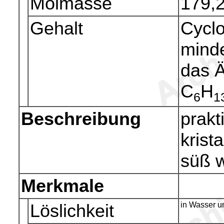
Molmasse
179,
Gehalt
Cyclo
mind
das Ä
C
H
6
1
Beschreibung
prakt
krist
süß 
Merkmale
Löslichkeit
in Wasser un