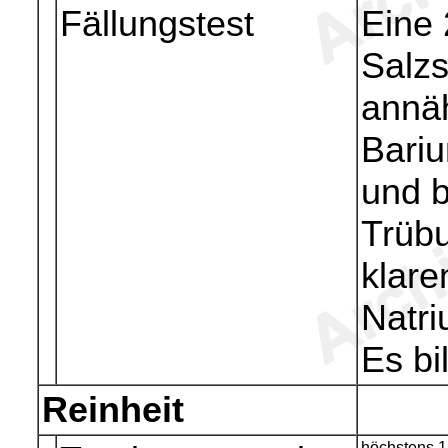
Fällungstest
Eine 
Salzs
annä
Bariu
und b
Trübu
klare
Natri
Es bi
Reinheit
höchstens 1