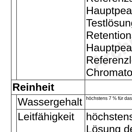
Hauptpea
Testlösun
Retention
Hauptpeak
Referenz
Chromat
Reinheit
Wassergehalt
höchstens 7 % für das
Leitfähigkeit
höchstens
Lösung de