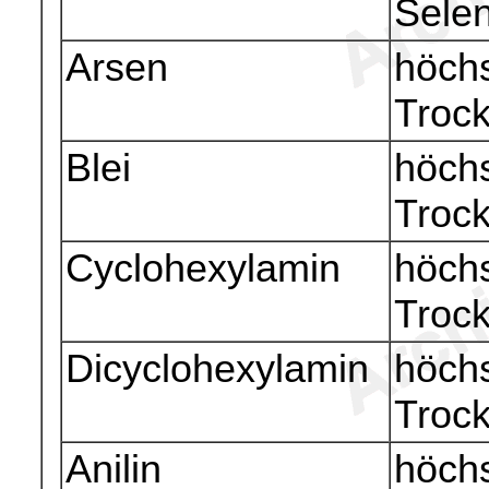
Sele
Arsen
höchs
Troc
Blei
höchs
Troc
Cyclohexylamin
höchs
Troc
Dicyclohexylamin
höchs
Troc
Anilin
höchs