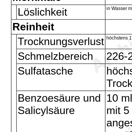
Löslichkeit
in Wasser mä
Reinheit
Trocknungsverlust
höchstens 1
Schmelzbereich
226-
Sulfatasche
höchs
Troc
Benzoesäure und
10 ml
Salicylsäure
mit 5
anges