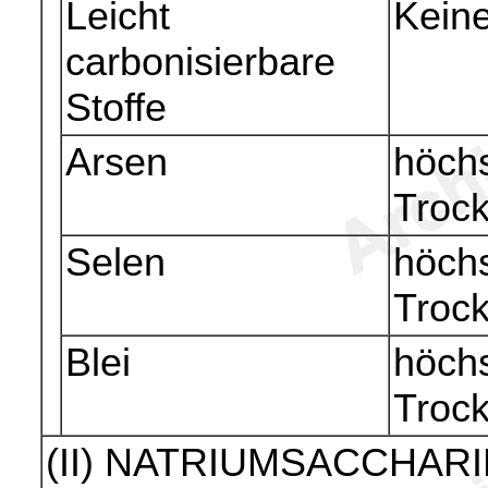
Leicht
Kein
carbonisierbare
Stoffe
Arsen
höchs
Troc
Selen
höchs
Troc
Blei
höchs
Troc
(II) NATRIUMSACCHAR