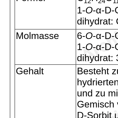
12
24
1
1-
O
-α-D-
dihydrat:
Molmasse
6-
O
-α-D-
1-
O
-α-D-
dihydrat:
Gehalt
Besteht 
hydrierte
und zu m
Gemisch 
D-Sorbit 