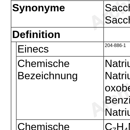
Synonyme
Sacch
Sacc
Definition
Einecs
204-886-1
Chemische
Natri
Bezeichnung
Natri
oxobe
Benzi
Natri
Chemische
C
H
7
4