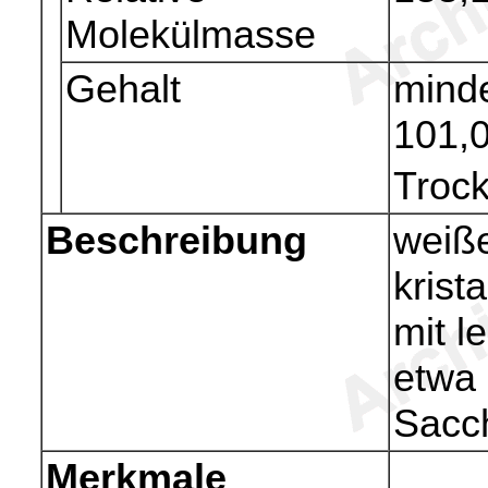
Molekülmasse
Gehalt
mind
101,
Troc
Beschreibung
weiße
krist
mit l
etwa 
Sacc
Merkmale