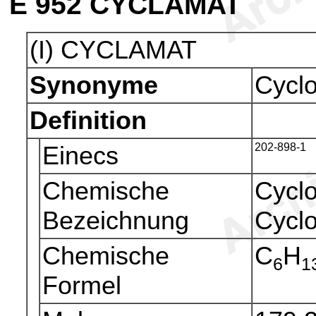
E 952
CYCLAMAT
(I) CYCLAMAT
Synonyme
Cyclo
Definition
Einecs
202-898-1
Chemische
Cycl
Bezeichnung
Cycl
Chemische
C
H
6
1
Formel