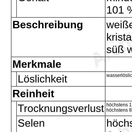
101 
Beschreibung
weiße
krist
süß 
Merkmale
Löslichkeit
wasserlöslic
Reinheit
Trocknungsverlust
höchstens 1
höchstens 8
Selen
höchs