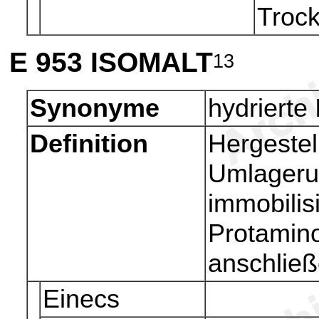
Troc
E 953
ISOMALT
13
Synonyme
hydrierte
Definition
Hergestel
Umlageru
immobilis
Protamin
anschließ
Einecs