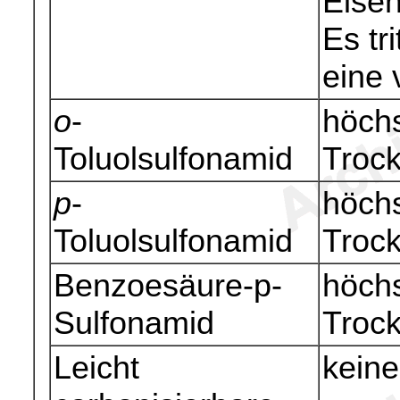
Eisen
Es tr
eine 
o
-
höchs
Toluolsulfonamid
Troc
p
-
höchs
Toluolsulfonamid
Troc
Benzoesäure-p-
höchs
Sulfonamid
Troc
Leicht
keine