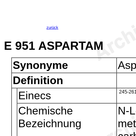
zurück
E 951
ASPARTAM
Synonyme
Asp
Definition
Einecs
245-261
Chemische
N-L
Bezeichnung
met