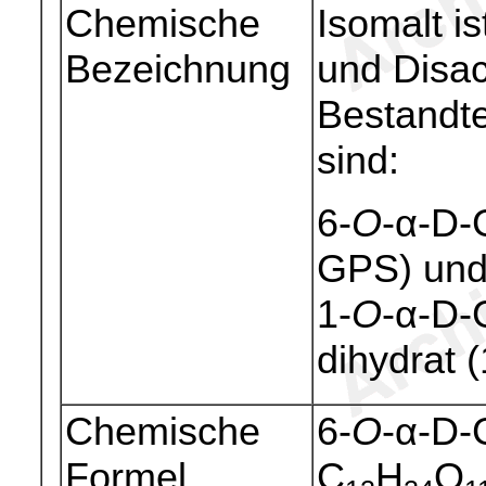
Chemische
Isomalt i
Bezeichnung
und Disac
Bestandte
sind:
6-
O
-α-D-
GPS) un
1-
O
-α-D-
dihydrat 
Chemische
6-
O
-α-D-
Formel
C
H
O