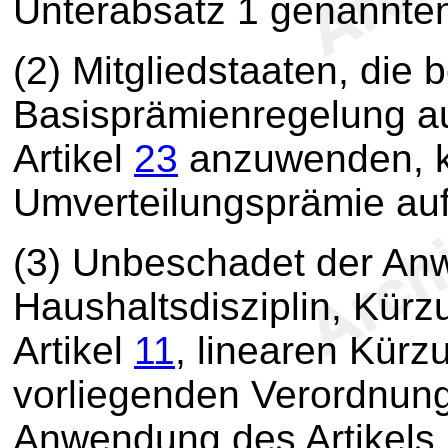
Unterabsatz 1 genannten
(2) Mitgliedstaaten, die
Basisprämienregelung a
Artikel
23
anzuwenden, k
Umverteilungsprämie au
(3) Unbeschadet der An
Haushaltsdisziplin, Kü
Artikel
11
, linearen Kür
vorliegenden Verordnun
Anwendung des Artikels 