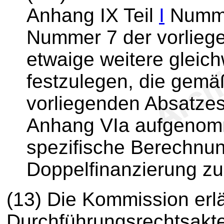
Anhang IX Teil
I
Numme
Nummer 7 der vorlieg
etwaige weitere gleic
festzulegen, die gem
vorliegenden Absatzes 
Anhang VIa aufgenomm
spezifische Berechnung
Doppelfinanzierung zu
(13) Die Kommission erl
Durchführungsrechtsakte