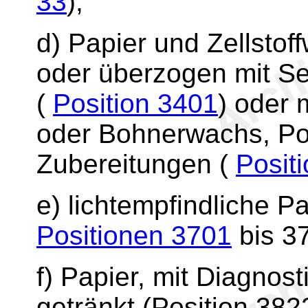
33
);
d) Papier und Zellstoff
oder überzogen mit Se
(
Position 3401
) oder 
oder Bohnerwachs, Pol
Zubereitungen (
Posit
e) lichtempfindliche 
Positionen 3701
bis 3
f) Papier, mit Diagnos
getränkt (Position 382