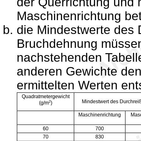
der Querrichtung und 
Maschinenrichtung be
die Mindestwerte des 
Bruchdehnung müssen
nachstehenden Tabelle 
anderen Gewichte den 
ermittelten Werten en
Quadratmetergewicht
Mindestwert des Durchrei
2
(g/m
)
Maschinenrichtung
Masc
60
700
70
830