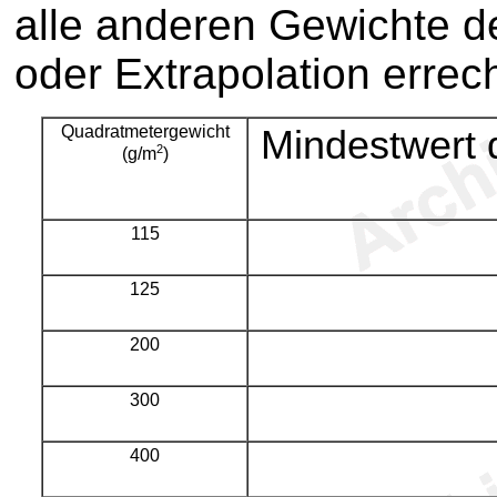
alle anderen Gewichte de
oder Extrapolation errec
Quadratmetergewicht
Mindestwert d
2
(g/m
)
115
125
200
300
400