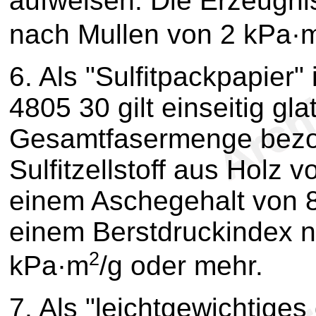
aufweisen. Die Erzeugni
nach Mullen von 2 kPa·
6.
Als "Sulfitpackpapier"
4805 30 gilt einseitig gla
Gesamtfasermenge bezo
Sulfitzellstoff aus Holz 
einem Aschegehalt von 
einem Berstdruckindex n
2
kPa·m
/g oder mehr.
7.
Als "leichtgewichtiges