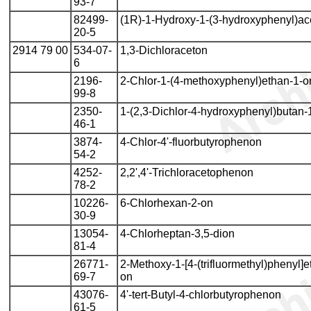
93-7
82499-
(1R)-1-Hydroxy-1-(3-hydroxyphenyl)ac
20-5
2914 79 00
534-07-
1,3-Dichloraceton
6
2196-
2-Chlor-1-(4-methoxyphenyl)ethan-1-o
99-8
2350-
1-(2,3-Dichlor-4-hydroxyphenyl)butan-
46-1
3874-
4-Chlor-4'-fluorbutyrophenon
54-2
4252-
2,2',4'-Trichloracetophenon
78-2
10226-
6-Chlorhexan-2-on
30-9
13054-
4-Chlorheptan-3,5-dion
81-4
26771-
2-Methoxy-1-[4-(trifluormethyl)phenyl]e
69-7
on
43076-
4'-tert-Butyl-4-chlorbutyrophenon
61-5