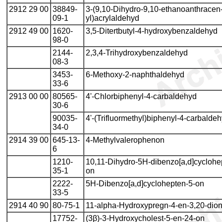
2912 29 00
38849-
3-(9,10-Dihydro-9,10-ethanoanthracen
09-1
yl)acrylaldehyd
2912 49 00
1620-
3,5-Ditertbutyl-4-hydroxybenzaldehyd
98-0
2144-
2,3,4-Trihydroxybenzaldehyd
08-3
3453-
6-Methoxy-2-naphthaldehyd
33-6
2913 00 00
80565-
4'-Chlorbiphenyl-4-carbaldehyd
30-6
90035-
4'-(Trifluormethyl)biphenyl-4-carbalde
34-0
2914 39 00
645-13-
4-Methylvalerophenon
6
1210-
10,11-Dihydro-5H-dibenzo[a,d]cyclohe
35-1
on
2222-
5H-Dibenzo[a,d]cyclohepten-5-on
33-5
2914 40 90
80-75-1
11-alpha-Hydroxypregn-4-en-3,20-dio
17752-
(3β)-3-Hydroxycholest-5-en-24-on