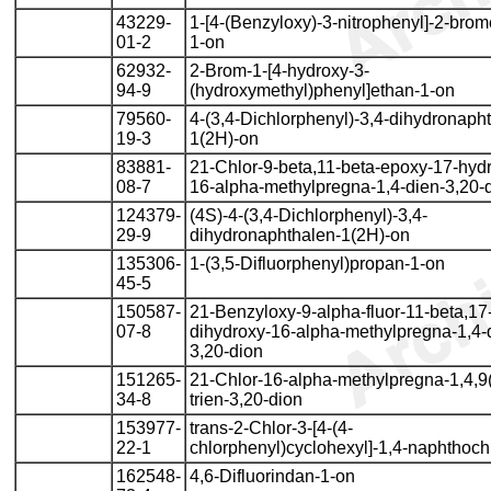
43229-
1-[4-(Benzyloxy)-3-nitrophenyl]-2-brom
01-2
1-on
62932-
2-Brom-1-[4-hydroxy-3-
94-9
(hydroxymethyl)phenyl]ethan-1-on
79560-
4-(3,4-Dichlorphenyl)-3,4-dihydronapht
19-3
1(2H)-on
83881-
21-Chlor-9-beta,11-beta-epoxy-17-hyd
08-7
16-alpha-methylpregna-1,4-dien-3,20-
124379-
(4S)-4-(3,4-Dichlorphenyl)-3,4-
29-9
dihydronaphthalen-1(2H)-on
135306-
1-(3,5-Difluorphenyl)propan-1-on
45-5
150587-
21-Benzyloxy-9-alpha-fluor-11-beta,17
07-8
dihydroxy-16-alpha-methylpregna-1,4-
3,20-dion
151265-
21-Chlor-16-alpha-methylpregna-1,4,9(
34-8
trien-3,20-dion
153977-
trans-2-Chlor-3-[4-(4-
22-1
chlorphenyl)cyclohexyl]-1,4-naphthoc
162548-
4,6-Difluorindan-1-on