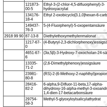
121873-
Ethyl-3-(2-chlor-4,5-difluorphenyl)-3-
00-5
hydroxyacrylat
134176-
Ethyl 2-oxobicyclo[3.1.0]hexan-6-carb
18-4
149437-
5-(4-Fluorphenyl)-5-oxopentansäure
76-3
2918 99 90
87-13-8
Diethylethoxymethylenmalonat
1217-67-
(4-Butyryl-2,3-dichlorphenoxy)essigs
0
4651-67-
(3α,5β)-3-Hydroxy-7-oxocholan-24-s
6
13335-
(2,6-Dimethylphenoxy)essigsäure
71-2
23981-
(RS)-2-(6-Methoxy-2-naphthyl)propio
80-8
28416-
6-alpha,9-Difluor-11-beta,17-alpha-
82-2
dihydroxy-16-alpha-methyl-3-oxoandr
1,4-dien-17-betacarbonsäure
29754-
Methyl-5-glyoxyloylsalicylathydrat
58-3