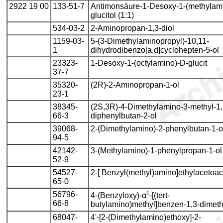
2922 19 00
133-51-7
Antimonsäure-1-Desoxy-1-(methylam
glucitol (1:1)
534-03-2
2-Aminopropan-1,3-diol
1159-03-
5-(3-Dimethylaminopropyl)-10,11-
1
dihydrodibenzo[a,d]cyclohepten-5-ol
23323-
1-Desoxy-1-(octylamino)-D-glucit
37-7
35320-
(2R)-2-Aminopropan-1-ol
23-1
38345-
(2S,3R)-4-Dimethylamino-3-methyl-1,
66-3
diphenylbutan-2-ol
39068-
2-(Dimethylamino)-2-phenylbutan-1-o
94-5
42142-
3-(Methylamino)-1-phenylpropan-1-ol
52-9
54527-
2-[ Benzyl(methyl)amino]ethylacetoac
65-0
56796-
1
4-(Benzyloxy)-α
-[(tert-
66-8
butylamino)methyl]benzen-1,3-dimet
68047-
4'-[2-(Dimethylamino)ethoxy]-2-