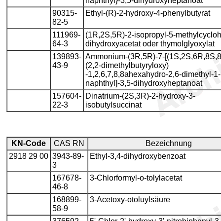
naphthyl}-3,5-dihydroxyheptanoat
90315-
Ethyl-(R)-2-hydroxy-4-phenylbutyrat
82-5
111969-
(1R,2S,5R)-2-isopropyl-5-methylcycloh
64-3
dihydroxyacetat oder thymolglyoxylat
139893-
Ammonium-(3R,5R)-7-[(1S,2S,6R,8S,8
43-9
(2,2-dimethylbutyryloxy)
-1,2,6,7,8,8ahexahydro-2,6-dimethyl-1-
naphthyl]-3,5-dihydroxyheptanoat
157604-
Dinatrium-(2S,3R)-2-hydroxy-3-
22-3
isobutylsuccinat
KN-Code
CAS RN
Bezeichnung
2918 29 00
3943-89-
Ethyl-3,4-dihydroxybenzoat
3
167678-
3-Chlorformyl-o-tolylacetat
46-8
168899-
3-Acetoxy-otoluylsäure
58-9