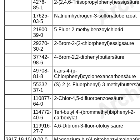
4276-
2-(2,4,6-Triisopropylphenyl)essigsäure
85-1
17625-
Natriumhydrogen-3-sulfonatobenzoat
03-5
21900-
5-Fluor-2-methylbenzoylchlorid
39-0
29270-
2-Brom-2-(2-chlorphenyl)essigsäure
30-2
37742-
4-Brom-2,2-diphenylbuttersäure
98-6
49708-
trans-4-(p-
81-8
Chlorphenyl)cyclohexancarbonsäure
55332-
(S)-2-(4-Fluorphenyl)-3-methylbuttersä
37-1
110877-
2-Chlor-4,5-difluorbenzoesäure
64-0
114772-
Tert-butyl 4'-(brommethyl)biphenyl-2-
40-6
carboxylat
119916-
4,6-Dibrom-3-fluor-otoluylsäure
27-7
2917 19 10
0-00-0
Magnesium-bis(4-nitrobenzylmalonat)d