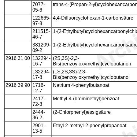
7077-
trans-4-(Propan-2-yl)cyclohexancarbo
05-6
122665-
4,4-Difluorcyclohexan-1-carbonsäure
97-8
211515-
1-(2-Ethylbutyl)cyclohexancarbonylchl
46-7
381209-
1-(2-Ethylbutyl)cyclohexancarbonsäur
09-2
2916 31 00
132294-
(2S,3S)-2,3-
16-7
Bis(benzoyloxymethyl)cyclobutanon
132294-
(1S,2S,3S)-2,3-
17-8
Bis(benzoyloxymethyl)cyclobutanol
2916 39 90
1716-
Natrium 4-phenylbutanoat
12-7
2417-
Methyl-4-(brommethyl)benzoat
72-3
2444-
(2-Chlorphenyl)essigsäure
36-2
2901-
Ethyl 2-methyl-2-phenylpropanoat
13-5