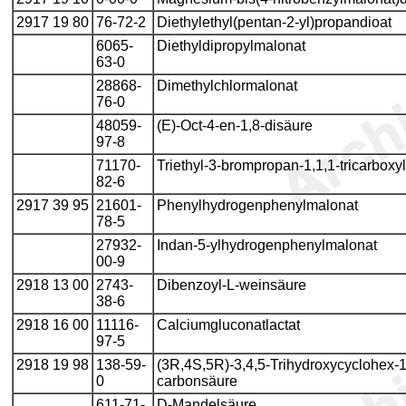
2917 19 80
76-72-2
Diethylethyl(pentan-2-yl)propandioat
6065-
Diethyldipropylmalonat
63-0
28868-
Dimethylchlormalonat
76-0
48059-
(E)-Oct-4-en-1,8-disäure
97-8
71170-
Triethyl-3-brompropan-1,1,1-tricarboxyl
82-6
2917 39 95
21601-
Phenylhydrogenphenylmalonat
78-5
27932-
Indan-5-ylhydrogenphenylmalonat
00-9
2918 13 00
2743-
Dibenzoyl-L-weinsäure
38-6
2918 16 00
11116-
Calciumgluconatlactat
97-5
2918 19 98
138-59-
(3R,4S,5R)-3,4,5-Trihydroxycyclohex-1
0
carbonsäure
611-71-
D-Mandelsäure