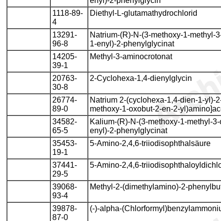
enyl)-2-phenylglycin
1118-89-
Diethyl-L-glutamathydrochlorid
4
13291-
Natrium-(R)-N-(3-methoxy-1-methyl-3
96-8
1-enyl)-2-phenylglycinat
14205-
Methyl-3-aminocrotonat
39-1
20763-
2-Cyclohexa-1,4-dienylglycin
30-8
26774-
Natrium 2-(cyclohexa-1,4-dien-1-yl)-2-
89-0
methoxy-1-oxobut-2-en-2-yl)amino]ac
34582-
Kalium-(R)-N-(3-methoxy-1-methyl-3-
65-5
enyl)-2-phenylglycinat
35453-
5-Amino-2,4,6-triiodisophthalsäure
19-1
37441-
5-Amino-2,4,6-triiodisophthaloyldichlo
29-5
39068-
Methyl-2-(dimethylamino)-2-phenylbu
93-4
39878-
(-)-alpha-(Chlorformyl)benzylammoni
87-0