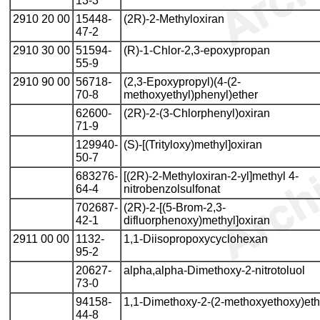
13-3
2910 20 00
15448-
(2R)-2-Methyloxiran
47-2
2910 30 00
51594-
(R)-1-Chlor-2,3-epoxypropan
55-9
2910 90 00
56718-
(2,3-Epoxypropyl)(4-(2-
70-8
methoxyethyl)phenyl)ether
62600-
(2R)-2-(3-Chlorphenyl)oxiran
71-9
129940-
(S)-[(Trityloxy)methyl]oxiran
50-7
683276-
[(2R)-2-Methyloxiran-2-yl]methyl 4-
64-4
nitrobenzolsulfonat
702687-
(2R)-2-[(5-Brom-2,3-
42-1
difluorphenoxy)methyl]oxiran
2911 00 00
1132-
1,1-Diisopropoxycyclohexan
95-2
20627-
alpha,alpha-Dimethoxy-2-nitrotoluol
73-0
94158-
1,1-Dimethoxy-2-(2-methoxyethoxy)et
44-8