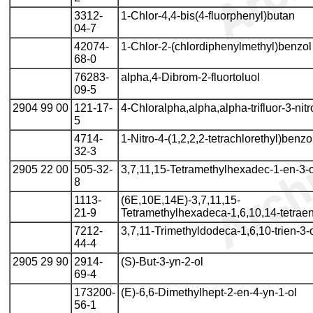
3312-
1-Chlor-4,4-bis(4-fluorphenyl)butan
04-7
42074-
1-Chlor-2-(chlordiphenylmethyl)benzol
68-0
76283-
alpha,4-Dibrom-2-fluortoluol
09-5
2904 99 00
121-17-
4-Chloralpha,alpha,alpha-trifluor-3-nitr
5
4714-
1-Nitro-4-(1,2,2,2-tetrachlorethyl)benzo
32-3
2905 22 00
505-32-
3,7,11,15-Tetramethylhexadec-1-en-3-o
8
1113-
(6E,10E,14E)-3,7,11,15-
21-9
Tetramethylhexadeca-1,6,10,14-tetraen
7212-
3,7,11-Trimethyldodeca-1,6,10-trien-3-
44-4
2905 29 90
2914-
(S)-But-3-yn-2-ol
69-4
173200-
(E)-6,6-Dimethylhept-2-en-4-yn-1-ol
56-1