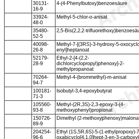
30131-
4-(4-Phenylbutoxy)benzoesäure
16-9
33924-
Methyl-5-chlor-o-anisat
48-0
35480-
2,5-Bis(2,2,2-trifluorethoxy)benzoesä
52-5
40098-
Methyl-7-[(3RS)-3-hydroxy-5-oxocycl
26-8
enyl]heptanoat
52179-
Ethyl-2-[4-(2,2-
28-9
dichlorcyclopropyl)phenoxy]-2-
methylpropanoat
70264-
Methyl-4-(brommethyl)-m-anisat
94-7
100181-
Isobutyl-3,4-epoxybutyrat
71-3
105560-
Methyl-(2R,3S)-2,3-epoxy-3-(4-
93-8
methoxyphenyl)propionat
150726-
Dimethyl (2-methoxyphenoxy)malona
89-9
204254-
Ethyl (1S,5R,6S)-5-(1-ethylpropoxy)-7
96-6
oxabicyclo[4.1.0]hept-3-en-3-carboxyl