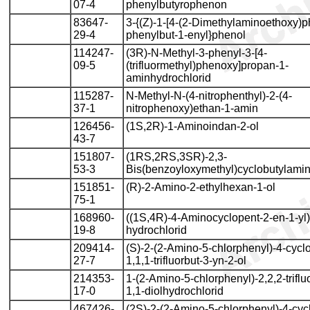
07-4
phenylbutyrophenon
83647-
3-{(Z)-1-[4-(2-Dimethylaminoethoxy)p
29-4
phenylbut-1-enyl}phenol
114247-
(3R)-N-Methyl-3-phenyl-3-[4-
09-5
(trifluormethyl)phenoxy]propan-1-
aminhydrochlorid
115287-
N-Methyl-N-(4-nitrophenthyl)-2-(4-
37-1
nitrophenoxy)ethan-1-amin
126456-
(1S,2R)-1-Aminoindan-2-ol
43-7
151807-
(1RS,2RS,3SR)-2,3-
53-3
Bis(benzoyloxymethyl)cyclobutylami
151851-
(R)-2-Amino-2-ethylhexan-1-ol
75-1
168960-
((1S,4R)-4-Aminocyclopent-2-en-1-yl
19-8
hydrochlorid
209414-
(S)-2-(2-Amino-5-chlorphenyl)-4-cycl
27-7
1,1,1-trifluorbut-3-yn-2-ol
214353-
1-(2-Amino-5-chlorphenyl)-2,2,2-triflu
17-0
1,1-diolhydrochlorid
467426-
(2S)-2-(2-Amino-5-chlorphenyl)-4-cyc