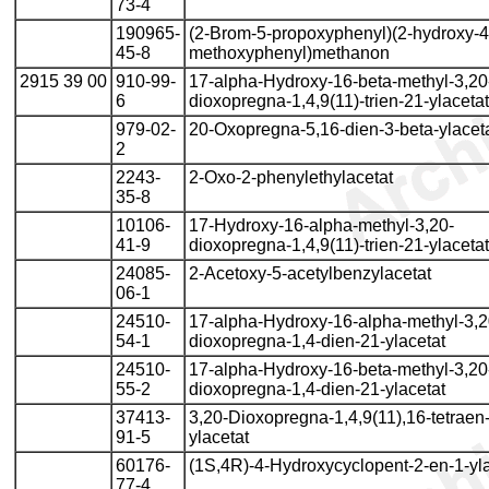
73-4
190965-
(2-Brom-5-propoxyphenyl)(2-hydroxy-4
45-8
methoxyphenyl)methanon
2915 39 00
910-99-
17-alpha-Hydroxy-16-beta-methyl-3,20
6
dioxopregna-1,4,9(11)-trien-21-ylacetat
979-02-
20-Oxopregna-5,16-dien-3-beta-ylacet
2
2243-
2-Oxo-2-phenylethylacetat
35-8
10106-
17-Hydroxy-16-alpha-methyl-3,20-
41-9
dioxopregna-1,4,9(11)-trien-21-ylacetat
24085-
2-Acetoxy-5-acetylbenzylacetat
06-1
24510-
17-alpha-Hydroxy-16-alpha-methyl-3,2
54-1
dioxopregna-1,4-dien-21-ylacetat
24510-
17-alpha-Hydroxy-16-beta-methyl-3,20
55-2
dioxopregna-1,4-dien-21-ylacetat
37413-
3,20-Dioxopregna-1,4,9(11),16-tetraen
91-5
ylacetat
60176-
(1S,4R)-4-Hydroxycyclopent-2-en-1-yla
77-4