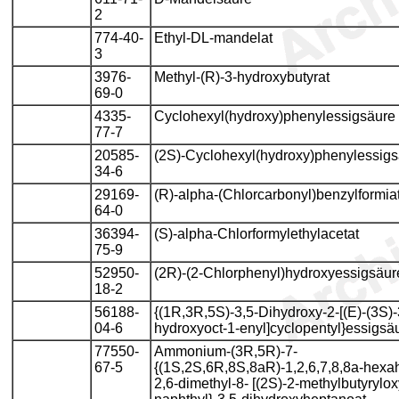
2
774-40-
Ethyl-DL-mandelat
3
3976-
Methyl-(R)-3-hydroxybutyrat
69-0
4335-
Cyclohexyl(hydroxy)phenylessigsäure
77-7
20585-
(2S)-Cyclohexyl(hydroxy)phenylessig
34-6
29169-
(R)-alpha-(Chlorcarbonyl)benzylformia
64-0
36394-
(S)-alpha-Chlorformylethylacetat
75-9
52950-
(2R)-(2-Chlorphenyl)hydroxyessigsäur
18-2
56188-
{(1R,3R,5S)-3,5-Dihydroxy-2-[(E)-(3S)-
04-6
hydroxyoct-1-enyl]cyclopentyl}essigsä
77550-
Ammonium-(3R,5R)-7-
67-5
{(1S,2S,6R,8S,8aR)-1,2,6,7,8,8a-hexa
2,6-dimethyl-8- [(2S)-2-methylbutyrylox