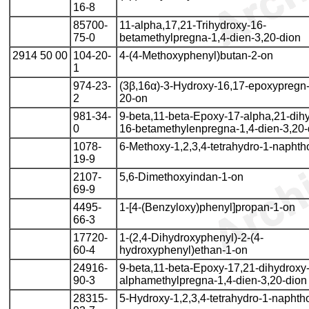
16-8
85700-
11-alpha,17,21-Trihydroxy-16-
75-0
betamethylpregna-1,4-dien-3,20-dion
2914 50 00
104-20-
4-(4-Methoxyphenyl)butan-2-on
1
974-23-
(3β,16α)-3-Hydroxy-16,17-epoxypregn-
2
20-on
981-34-
9-beta,11-beta-Epoxy-17-alpha,21-dih
0
16-betamethylenpregna-1,4-dien-3,20-
1078-
6-Methoxy-1,2,3,4-tetrahydro-1-naphth
19-9
2107-
5,6-Dimethoxyindan-1-on
69-9
4495-
1-[4-(Benzyloxy)phenyl]propan-1-on
66-3
17720-
1-(2,4-Dihydroxyphenyl)-2-(4-
60-4
hydroxyphenyl)ethan-1-on
24916-
9-beta,11-beta-Epoxy-17,21-dihydroxy
90-3
alphamethylpregna-1,4-dien-3,20-dion
28315-
5-Hydroxy-1,2,3,4-tetrahydro-1-naphth