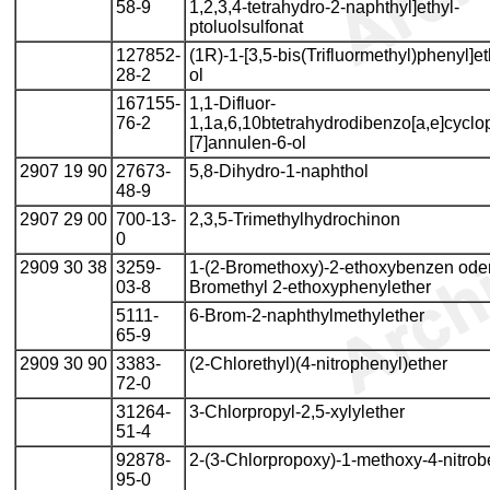
58-9
1,2,3,4-tetrahydro-2-naphthyl]ethyl-
ptoluolsulfonat
127852-
(1R)-1-[3,5-bis(Trifluormethyl)phenyl]e
28-2
ol
167155-
1,1-Difluor-
76-2
1,1a,6,10btetrahydrodibenzo[a,e]cyclo
[7]annulen-6-ol
2907 19 90
27673-
5,8-Dihydro-1-naphthol
48-9
2907 29 00
700-13-
2,3,5-Trimethylhydrochinon
0
2909 30 38
3259-
1-(2-Bromethoxy)-2-ethoxybenzen oder
03-8
Bromethyl 2-ethoxyphenylether
5111-
6-Brom-2-naphthylmethylether
65-9
2909 30 90
3383-
(2-Chlorethyl)(4-nitrophenyl)ether
72-0
31264-
3-Chlorpropyl-2,5-xylylether
51-4
92878-
2-(3-Chlorpropoxy)-1-methoxy-4-nitrob
95-0