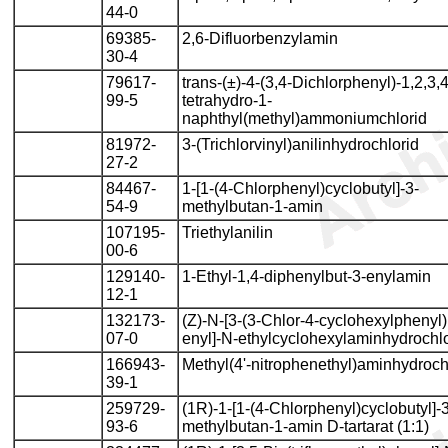
44-0
69385-
2,6-Difluorbenzylamin
30-4
79617-
trans-(±)-4-(3,4-Dichlorphenyl)-1,2,3,4
99-5
tetrahydro-1-
naphthyl(methyl)ammoniumchlorid
81972-
3-(Trichlorvinyl)anilinhydrochlorid
27-2
84467-
1-[1-(4-Chlorphenyl)cyclobutyl]-3-
54-9
methylbutan-1-amin
107195-
Triethylanilin
00-6
129140-
1-Ethyl-1,4-diphenylbut-3-enylamin
12-1
132173-
(Z)-N-[3-(3-Chlor-4-cyclohexylphenyl)
07-0
enyl]-N-ethylcyclohexylaminhydrochlo
166943-
Methyl(4'-nitrophenethyl)aminhydroch
39-1
259729-
(1R)-1-[1-(4-Chlorphenyl)cyclobutyl]-3
93-6
methylbutan-1-amin D-tartarat (1:1)