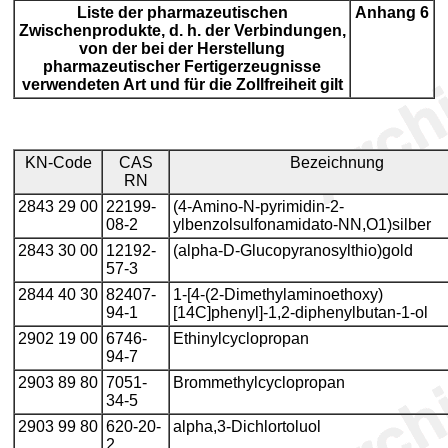
Liste der pharmazeutischen
Anhang 6
Zwischenprodukte, d. h. der Verbindungen,
von der bei der Herstellung
pharmazeutischer Fertigerzeugnisse
verwendeten Art und für die Zollfreiheit gilt
KN-Code
CAS
Bezeichnung
RN
2843 29 00
22199-
(4-Amino-N-pyrimidin-2-
08-2
ylbenzolsulfonamidato-NN,O1)silber
2843 30 00
12192-
(alpha-D-Glucopyranosylthio)gold
57-3
2844 40 30
82407-
1-[4-(2-Dimethylaminoethoxy)
94-1
[14C]phenyl]-1,2-diphenylbutan-1-ol
2902 19 00
6746-
Ethinylcyclopropan
94-7
2903 89 80
7051-
Brommethylcyclopropan
34-5
2903 99 80
620-20-
alpha,3-Dichlortoluol
2