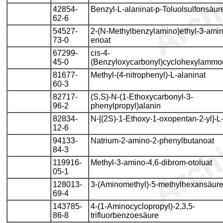
42854-
Benzyl-L-alaninat-p-Toluolsulfonsäure
62-6
54527-
2-(N-Methylbenzylamino)ethyl-3-amin
73-0
enoat
67299-
cis-4-
45-0
(Benzyloxycarbonyl)cyclohexylammo
81677-
Methyl-(4-nitrophenyl)-L-alaninat
60-3
82717-
(S,S)-N-(1-Ethoxycarbonyl-3-
96-2
phenylpropyl)alanin
82834-
N-[(2S)-1-Ethoxy-1-oxopentan-2-yl]-L
12-6
94133-
Natrium-2-amino-2-phenylbutanoat
84-3
119916-
Methyl-3-amino-4,6-dibrom-otoluat
05-1
128013-
3-(Aminomethyl)-5-methylhexansäur
69-4
143785-
4-(1-Aminocyclopropyl)-2,3,5-
86-8
trifluorbenzoesäure