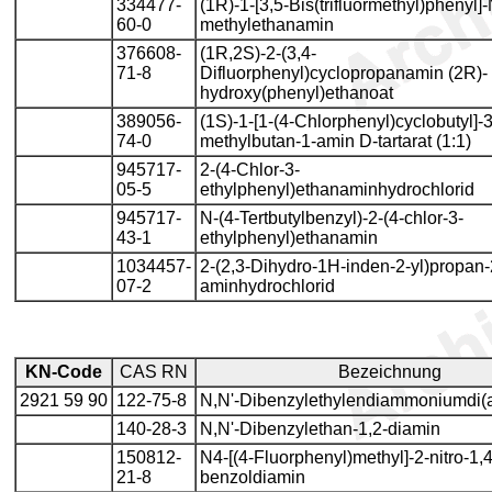
334477-
(1R)-1-[3,5-Bis(trifluormethyl)phenyl]-
60-0
methylethanamin
376608-
(1R,2S)-2-(3,4-
71-8
Difluorphenyl)cyclopropanamin (2R)-
hydroxy(phenyl)ethanoat
389056-
(1S)-1-[1-(4-Chlorphenyl)cyclobutyl]-3
74-0
methylbutan-1-amin D-tartarat (1:1)
945717-
2-(4-Chlor-3-
05-5
ethylphenyl)ethanaminhydrochlorid
945717-
N-(4-Tertbutylbenzyl)-2-(4-chlor-3-
43-1
ethylphenyl)ethanamin
1034457-
2-(2,3-Dihydro-1H-inden-2-yl)propan-
07-2
aminhydrochlorid
KN-Code
CAS RN
Bezeichnung
2921 59 90
122-75-8
N,N'-Dibenzylethylendiammoniumdi(a
140-28-3
N,N'-Dibenzylethan-1,2-diamin
150812-
N4-[(4-Fluorphenyl)methyl]-2-nitro-1,4
21-8
benzoldiamin