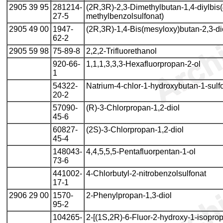
2905 39 95
281214-
(2R,3R)-2,3-Dimethylbutan-1,4-diylbis(
27-5
methylbenzolsulfonat)
2905 49 00
1947-
(2R,3R)-1,4-Bis(mesyloxy)butan-2,3-di
62-2
2905 59 98
75-89-8
2,2,2-Trifluorethanol
920-66-
1,1,1,3,3,3-Hexafluorpropan-2-ol
1
54322-
Natrium-4-chlor-1-hydroxybutan-1-sulf
20-2
57090-
(R)-3-Chlorpropan-1,2-diol
45-6
60827-
(2S)-3-Chlorpropan-1,2-diol
45-4
148043-
4,4,5,5,5-Pentafluorpentan-1-ol
73-6
441002-
4-Chlorbutyl-2-nitrobenzolsulfonat
17-1
2906 29 00
1570-
2-Phenylpropan-1,3-diol
95-2
104265-
2-[(1S,2R)-6-Fluor-2-hydroxy-1-isoprop