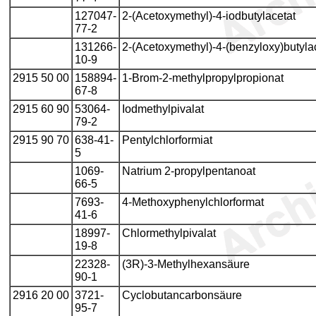
127047-
2-(Acetoxymethyl)-4-iodbutylacetat
77-2
131266-
2-(Acetoxymethyl)-4-(benzyloxy)butyla
10-9
2915 50 00
158894-
1-Brom-2-methylpropylpropionat
67-8
2915 60 90
53064-
Iodmethylpivalat
79-2
2915 90 70
638-41-
Pentylchlorformiat
5
1069-
Natrium 2-propylpentanoat
66-5
7693-
4-Methoxyphenylchlorformat
41-6
18997-
Chlormethylpivalat
19-8
22328-
(3R)-3-Methylhexansäure
90-1
2916 20 00
3721-
Cyclobutancarbonsäure
95-7