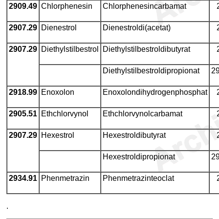
2909.49
Chlorphenesin
Chlorphenesincarbamat
2907.29
Dienestrol
Dienestroldi(acetat)
2907.29
Diethylstilbestrol
Diethylstilbestroldibutyrat
Diethylstilbestroldipropionat
29
2918.99
Enoxolon
Enoxolondihydrogenphosphat
2905.51
Ethchlorvynol
Ethchlorvynolcarbamat
2907.29
Hexestrol
Hexestroldibutyrat
Hexestroldipropionat
29
2934.91
Phenmetrazin
Phenmetrazinteoclat
.