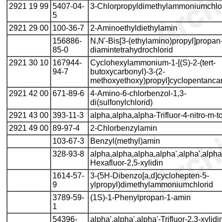
2921 19 99
5407-04-
3-Chlorpropyldimethylammoniumchlo
5
2921 29 00
100-36-7
2-Aminoethyldiethylamin
156886-
N,N'-Bis[3-(ethylamino)propyl]propan
85-0
diamintetrahydrochlorid
2921 30 10
167944-
Cyclohexylammonium-1-[(S)-2-(tert-
94-7
butoxycarbonyl)-3-(2-
methoxyethoxy)propyl]cyclopentancar
2921 42 00
671-89-6
4-Amino-6-chlorbenzol-1,3-
di(sulfonylchlorid)
2921 43 00
393-11-3
alpha,alpha,alpha-Trifluor-4-nitro-m-t
2921 49 00
89-97-4
2-Chlorbenzylamin
103-67-3
Benzyl(methyl)amin
328-93-8
alpha,alpha,alpha,alpha',alpha',alpha
Hexafluor-2,5-xylidin
1614-57-
3-(5H-Dibenzo[a,d]cyclohepten-5-
9
ylpropyl)dimethylammoniumchlorid
3789-59-
(1S)-1-Phenylpropan-1-amin
1
54396-
alpha',alpha',alpha'-Trifluor-2,3-xylidi