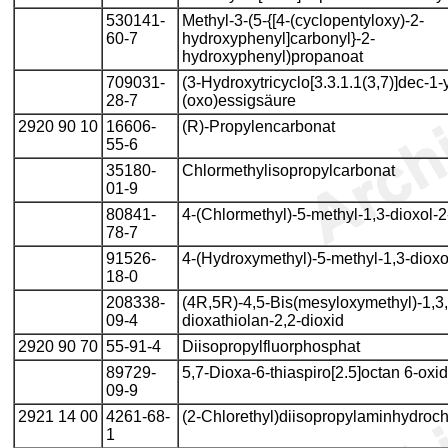
530141-
Methyl-3-(5-{[4-(cyclopentyloxy)-2-
60-7
hydroxyphenyl]carbonyl}-2-
hydroxyphenyl)propanoat
709031-
(3-Hydroxytricyclo[3.3.1.1(3,7)]dec-1-y
28-7
(oxo)essigsäure
2920 90 10
16606-
(R)-Propylencarbonat
55-6
35180-
Chlormethylisopropylcarbonat
01-9
80841-
4-(Chlormethyl)-5-methyl-1,3-dioxol-
78-7
91526-
4-(Hydroxymethyl)-5-methyl-1,3-dioxo
18-0
208338-
(4R,5R)-4,5-Bis(mesyloxymethyl)-1,3,
09-4
dioxathiolan-2,2-dioxid
2920 90 70
55-91-4
Diisopropylfluorphosphat
89729-
5,7-Dioxa-6-thiaspiro[2.5]octan 6-oxid
09-9
2921 14 00
4261-68-
(2-Chlorethyl)diisopropylaminhydroch
1