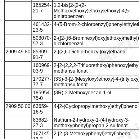
165254-
1,2-bis{2-[2-(2-
21-7
Methoxyethoxy)ethoxy]ethoxy}-4,5-
dinitrobenzen
461432-
4-(5-Brom-2-chlorbenzyl)phenylethylet
23-5
503070-
2-({2-[(6-Bromhexyl)oxy]ethoxy}methyl)
57-3
dichlorbenzol
2909 49 80
85309-
2-[(2,6-Dichlorbenzyl)oxy]ethanol
91-7
160969-
2-[2-(2,2,2-Trifluorethoxy)phenoxy]ethy
03-9
methansulfonat
170277-
(3S)-3-[2-(Mesyloxy)ethoxy]-4-(trityloxy
77-7
methansulfonat
185954-
(3R)-3-Methoxydecan-1-ol
75-0
2909 50 00
63659-
4-[2-(Cyclopropylmethoxy)ethyl]phenol
16-5
83682-
Natrium-2-hydroxy-1-(4-hydroxy-3-
27-3
methoxyphenyl)propan-2-sulfonat
167145-
2-[2-(3-Methoxyphenyl)ethyl]phenol