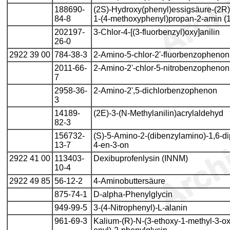
188690-
(2S)-Hydroxy(phenyl)essigsäure-(2R)
84-8
1-(4-methoxyphenyl)propan-2-amin (1:
202197-
3-Chlor-4-[(3-fluorbenzyl)oxy]anilin
26-0
2922 39 00
784-38-3
2-Amino-5-chlor-2'-fluorbenzophenon
2011-66-
2-Amino-2'-chlor-5-nitrobenzophenon
7
2958-36-
2-Amino-2',5-dichlorbenzophenon
3
14189-
(2E)-3-(N-Methylanilin)acrylaldehyd
82-3
156732-
(S)-5-Amino-2-(dibenzylamino)-1,6-d
13-7
4-en-3-on
2922 41 00
113403-
Dexibuprofenlysin (INNM)
10-4
2922 49 85
56-12-2
4-Aminobuttersäure
875-74-1
D-alpha-Phenylglycin
949-99-5
3-(4-Nitrophenyl)-L-alanin
961-69-3
Kalium-(R)-N-(3-ethoxy-1-methyl-3-o