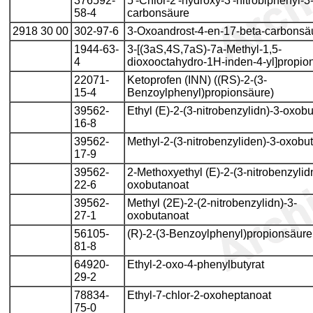
376592-
5'-Chlor-2'-hydroxy-3'-nitrobiphenyl-3
58-4
carbonsäure
2918 30 00
302-97-6
3-Oxoandrost-4-en-17-beta-carbonsä
1944-63-
3-[(3aS,4S,7aS)-7a-Methyl-1,5-
4
dioxooctahydro-1H-inden-4-yl]propio
22071-
Ketoprofen (INN) ((RS)-2-(3-
15-4
Benzoylphenyl)propionsäure)
39562-
Ethyl (E)-2-(3-nitrobenzylidn)-3-oxob
16-8
39562-
Methyl-2-(3-nitrobenzyliden)-3-oxobut
17-9
39562-
2-Methoxyethyl (E)-2-(3-nitrobenzylid
22-6
oxobutanoat
39562-
Methyl (2E)-2-(2-nitrobenzylidn)-3-
27-1
oxobutanoat
56105-
(R)-2-(3-Benzoylphenyl)propionsäure
81-8
64920-
Ethyl-2-oxo-4-phenylbutyrat
29-2
78834-
Ethyl-7-chlor-2-oxoheptanoat
75-0