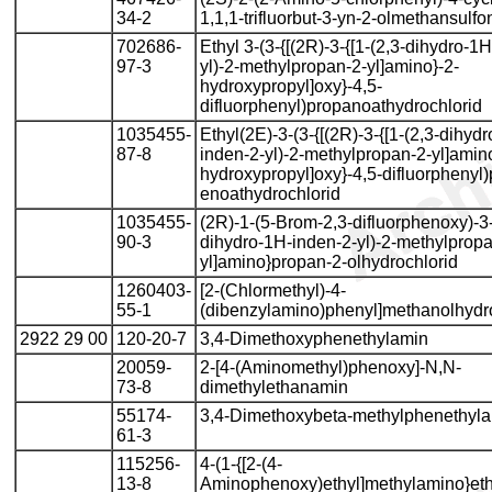
34-2
1,1,1-trifluorbut-3-yn-2-olmethansulfon
702686-
Ethyl 3-(3-{[(2R)-3-{[1-(2,3-dihydro-1
97-3
yl)-2-methylpropan-2-yl]amino}-2-
hydroxypropyl]oxy}-4,5-
difluorphenyl)propanoathydrochlorid
1035455-
Ethyl(2E)-3-(3-{[(2R)-3-{[1-(2,3-dihyd
87-8
inden-2-yl)-2-methylpropan-2-yl]amin
hydroxypropyl]oxy}-4,5-difluorphenyl)
enoathydrochlorid
1035455-
(2R)-1-(5-Brom-2,3-difluorphenoxy)-3-
90-3
dihydro-1H-inden-2-yl)-2-methylpropa
yl]amino}propan-2-olhydrochlorid
1260403-
[2-(Chlormethyl)-4-
55-1
(dibenzylamino)phenyl]methanolhydr
2922 29 00
120-20-7
3,4-Dimethoxyphenethylamin
20059-
2-[4-(Aminomethyl)phenoxy]-N,N-
73-8
dimethylethanamin
55174-
3,4-Dimethoxybeta-methylphenethyl
61-3
115256-
4-(1-{[2-(4-
13-8
Aminophenoxy)ethyl]methylamino}ethy