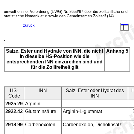
umwelt-online: Verordnung (EWG) Nr. 2658/87 über die zolltarifliche und
statistische Nomenklatur sowie den Gemeinsamen Zolltarif (14)
zurück
.
Salze, Ester und Hydrate von INN, die nicht
Anhang 5
in dieselbe HS-Position wie die
entsprechenden INN einzureihen sind und
für die Zollfreiheit gilt
HS-
INN
Salz, Ester oder Hydrat des
Code
INN
2925.29
Arginin
2922.42
Glutaminsäure
Arginin-L-glutamat
2918.99
Carbenoxolon
Carbenoxolon, Dicholinsalz