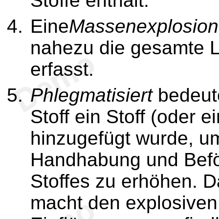
Stoffe enthält.
Eine
Massenexplosion
nahezu die gesamte La
erfasst.
Phlegmatisiert
bedeute
Stoff ein Stoff (oder 
hinzugefügt wurde, um
Handhabung und Befö
Stoffes zu erhöhen. D
macht den explosiven 