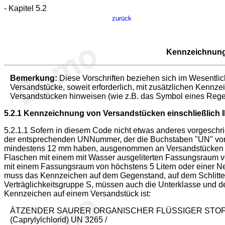
- Kapitel 5.2
zurück
Kennzeichnung 
Bemerkung:
Diese Vorschriften beziehen sich im Wesentlic
Versandstücke, soweit erforderlich, mit zusätzlichen Ken
Versandstücken hinweisen (wie z.B. das Symbol eines Regen
5.2.1
Kennzeichnung von Versandstücken einschließlich 
5.2.1.1
Sofern in diesem Code nicht etwas anderes vorgeschr
der entsprechenden UNNummer, der die Buchstaben "UN" vo
mindestens 12 mm haben, ausgenommen an Versandstücken m
Flaschen mit einem mit Wasser ausgeliterten Fassungsraum 
mit einem Fassungsraum von höchstens 5 Litern oder einer 
muss das Kennzeichen auf dem Gegenstand, auf dem Schlitten
Verträglichkeitsgruppe S, müssen auch die Unterklasse und de
Kennzeichen auf einem Versandstück ist:
ÄTZENDER SAURER ORGANISCHER FLÜSSIGER STOFF,
(Caprylylchlorid) UN 3265 /