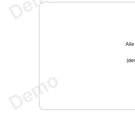
All
(der