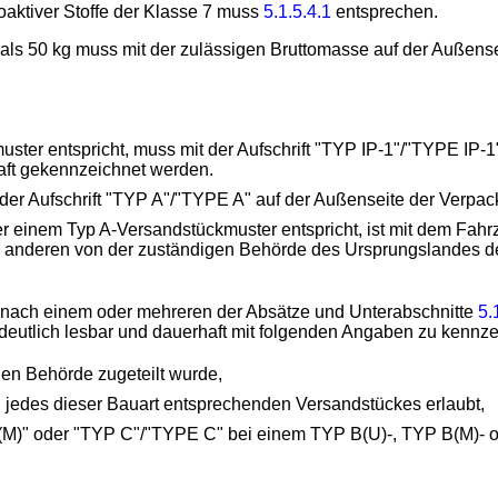
oaktiver Stoffe der Klasse 7 muss
5.1.5.4.1
entsprechen.
als 50 kg muss mit der zulässigen Bruttomasse auf der Außens
uster entspricht, muss mit der Aufschrift "TYP IP-1"/"TYPE IP-
aft gekennzeichnet werden.
der Aufschrift "TYP A"/"TYPE A" auf der Außenseite der Verpa
er einem Typ A-Versandstückmuster entspricht, ist mit dem F
anderen von der zuständigen Behörde des Ursprungslandes der 
e nach einem oder mehreren der Absätze und Unterabschnitte
5.
 deutlich lesbar und dauerhaft mit folgenden Angaben zu kennz
en Behörde zugeteilt wurde,
g jedes dieser Bauart entsprechenden Versandstückes erlaubt,
(M)" oder "TYP C"/"TYPE C" bei einem TYP B(U)-, TYP B(M)- 