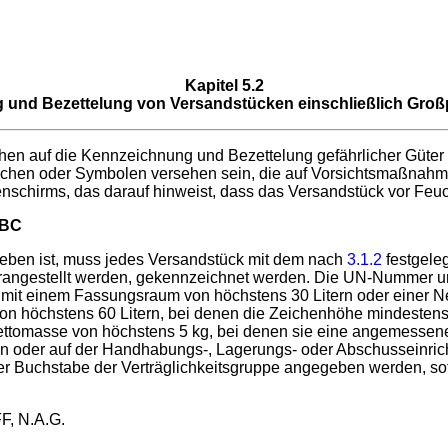
Kapitel
5.2
und Bezettelung von Versandstücken einschließlich Großp
hen auf die Kennzeichnung und Bezettelung gefährlicher Güter
nzeichen oder Symbolen versehen sein, die auf Vorsichtsmaßna
schirms, das darauf hinweist, dass das Versandstück vor Feuc
IBC
ieben ist, muss jedes Versandstück mit dem nach
3.1.2
festgele
rangestellt werden, gekennzeichnet werden. Die UN-Nummer 
it einem Fassungsraum von höchstens 30 Litern oder einer 
von höchstens 60 Litern, bei denen die Zeichenhöhe mindest
Nettomasse von höchstens 5 kg, bei denen sie eine angemess
 oder auf der Handhabungs-, Lagerungs- oder Abschusseinrich
r Buchstabe der Verträglichkeitsgruppe angegeben werden, sofer
 N.A.G.