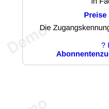
in Fa
Preise
Die Zugangskennung w
? 
Abonnentenzug