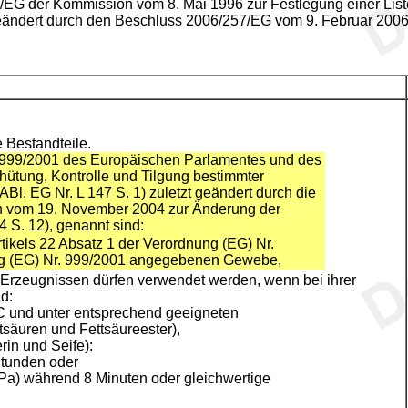
/EG der Kommission vom 8. Mai 1996 zur Festlegung einer Lis
 geändert durch den Beschluss 2006/257/EG vom 9. Februar 2006 (
 Bestandteile.
r. 999/2001 des Europäischen Parlamentes und des
rhütung, Kontrolle und Tilgung bestimmter
Bl. EG Nr. L 147 S. 1) zuletzt geändert durch die
n vom 19. November 2004 zur Änderung der
 S. 12), genannt sind:
tikels 22 Absatz 1 der Verordnung (EG) Nr.
ung (EG) Nr. 999/2001 angegebenen Gewebe,
Erzeugnissen dürfen verwendet werden, wenn bei ihrer
d:
C und unter entsprechend geeigneten
säuren und Fettsäureester),
rin und Seife):
Stunden oder
hPa) während 8 Minuten oder gleichwertige