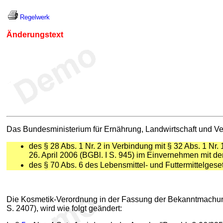
Regelwerk
Änderungstext
Das Bundesministerium für Ernährung, Landwirtschaft und Ve
des § 28 Abs. 1 Nr. 2 in Verbindung mit § 32 Abs. 1 N
26. April 2006 (BGBl. I S. 945) im Einvernehmen mit d
des § 70 Abs. 6 des Lebensmittel- und Futtermittelges
Die Kosmetik-Verordnung in der Fassung der Bekanntmachung 
S. 2407), wird wie folgt geändert: