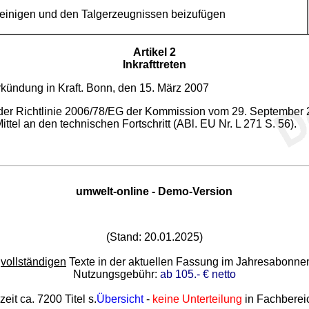
cheinigen und den Talgerzeugnissen beizufügen
Artikel 2
Inkrafttreten
rkündung in Kraft. Bonn, den 15. März 2007
der Richtlinie 2006/78/EG der Kommission vom 29. September 
tel an den technischen Fortschritt (ABl. EU Nr. L 271 S. 56).
umwelt-online - Demo-Version
(Stand: 20.01.2025)
e
vollständigen
Texte in der aktuellen Fassung im Jahresabonn
Nutzungsgebühr:
ab 105.- € netto
zeit ca. 7200 Titel s.
Übersicht
-
keine Unterteilung
in Fachberei