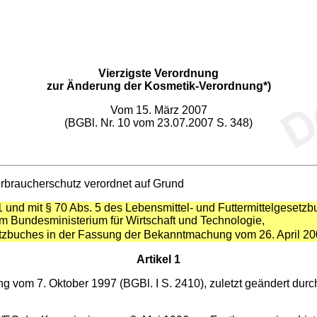
Vierzigste Verordnung
zur Änderung der Kosmetik-Verordnung*)
Vom 15. März 2007
(BGBl. Nr. 10 vom 23.07.2007 S. 348)
rbraucherschutz verordnet auf Grund
r. 1 und mit § 70 Abs. 5 des Lebensmittel- und Futtermittelges
em Bundesministerium für Wirtschaft und Technologie,
etzbuches in der Fassung der Bekanntmachung vom 26. April 200
Artikel 1
vom 7. Oktober 1997 (BGBl. I S. 2410), zuletzt geändert durch