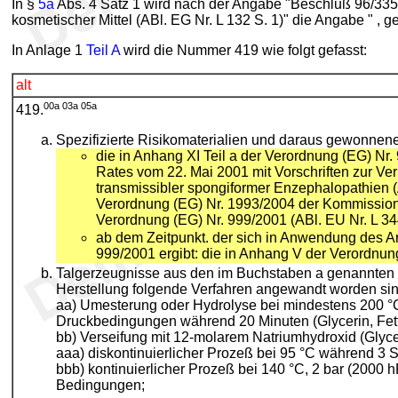
I
n §
5a
Abs. 4 Satz 1 wird nach der Angabe "Beschluß 96/335
kosmetischer Mittel (ABl. EG Nr. L 132 S. 1)" die Angabe " ,
I
n Anlage 1
Teil A
wird die Nummer 419 wie folgt gefasst:
alt
00a 03a 05a
419.
Spezifizierte Risikomaterialien und daraus gewonnene
die in Anhang XI Teil a der Verordnung (EG) N
Rates vom 22. Mai 2001 mit Vorschriften zur Ve
transmissibler spongiformer Enzephalopathien (A
Verordnung (EG) Nr. 1993/2004 der Kommissio
Verordnung (EG) Nr. 999/2001 (ABl. EU Nr. L 344
ab dem Zeitpunkt. der sich in Anwendung des Ar
999/2001 ergibt: die in Anhang V der Verordn
Talgerzeugnisse aus den im Buchstaben a genannten 
Herstellung folgende Verfahren angewandt worden sin
aa) Umesterung oder Hydrolyse bei mindestens 200 °
Druckbedingungen während 20 Minuten (Glycerin, Fett
bb) Verseifung mit 12-molarem Natriumhydroxid (Glyce
aaa) diskontinuierlicher Prozeß bei 95 °C während 3 
bbb) kontinuierlicher Prozeß bei 140 °C, 2 bar (2000 
Bedingungen;