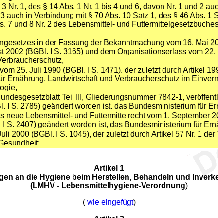
 3 Nr. 1, des § 14 Abs. 1 Nr. 1 bis 4 und 6, davon Nr. 1 und 2 au
. 3 auch in Verbindung mit § 70 Abs. 10 Satz 1, des § 46 Abs. 1 S
bs. 7 und 8 Nr. 2 des Lebensmittel- und Futtermittelgesetzbuch
ingesetzes in der Fassung der Bekanntmachung vom 16. Mai 2001
 2002 (BGBl. I S. 3165) und dem Organisationserlass vom 22.
Verbraucherschutz,
vom 25. Juli 1990 (BGBl. I S. 1471), der zuletzt durch Artikel 
für Ernährung, Landwirtschaft und Verbraucherschutz im Einve
ogie,
Bundesgesetzblatt Teil III, Gliederungsnummer 7842-1, veröffentl
. I S. 2785) geändert worden ist, das Bundesministerium für E
 neue Lebensmittel- und Futtermittelrecht vom 1. September 200
 I S. 2407) geändert worden ist, das Bundesministerium für Er
li 2000 (BGBl. I S. 1045), der zuletzt durch Artikel 57 Nr. 1 d
 Gesundheit:
Artikel 1
en an die Hygiene beim Herstellen, Behandeln und Inverk
(LMHV - Lebensmittelhygiene-Verordnung
)
(
wie eingefügt
)