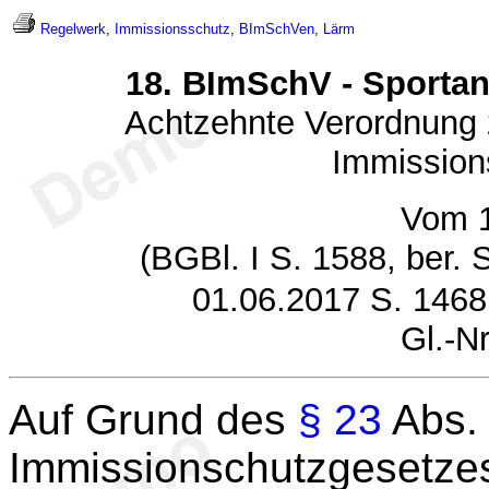
Regelwerk
,
Immissionsschutz
,
BImSchVen
,
Lärm
18. BImSchV - Sporta
Achtzehnte Verordnung 
Immission
Vom 1
(BGBl. I S. 1588, ber.
01.06.2017 S. 1468
Gl.-N
Auf Grund des
§ 23
Abs.
Immissionschutzgesetzes