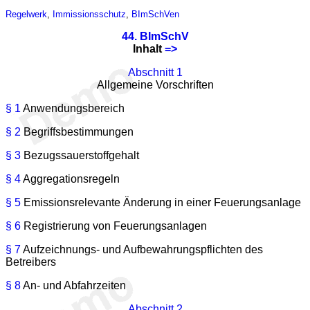
Regelwerk
,
Immissionsschutz
,
BImSchVen
44. BImSchV
Inhalt
=>
Abschnitt 1
Allgemeine Vorschriften
§ 1
Anwendungsbereich
§ 2
Begriffsbestimmungen
§ 3
Bezugssauerstoffgehalt
§ 4
Aggregationsregeln
§ 5
Emissionsrelevante Änderung in einer Feuerungsanlage
§ 6
Registrierung von Feuerungsanlagen
§ 7
Aufzeichnungs- und Aufbewahrungspflichten des
Betreibers
§ 8
An- und Abfahrzeiten
Abschnitt 2