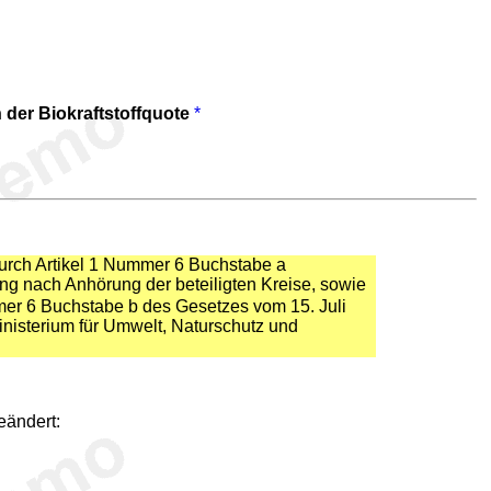
der Biokraftstoffquote
*
rch Artikel 1 Nummer 6 Buchstabe a
ng nach Anhörung der beteiligten Kreise, sowie
er 6 Buchstabe b des Gesetzes vom 15. Juli
nisterium für Umwelt, Naturschutz und
eändert: