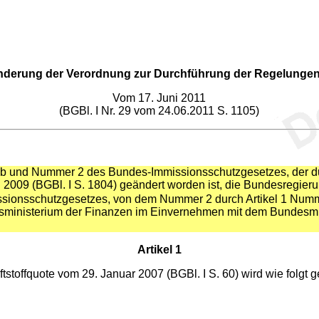
nderung der Verordnung zur Durchführung der Regelungen 
Vom 17. Juni 2011
(BGBl. I Nr. 29 vom 24.06.2011 S. 1105)
 b und Nummer 2 des Bundes-Immissionsschutzgesetzes, der du
2009 (BGBl. I S. 1804) geändert worden ist, die Bundesregieru
sionsschutzgesetzes, von dem Nummer 2 durch Artikel 1 Numm
esministerium der Finanzen im Einvernehmen mit dem Bundesmi
Artikel 1
toffquote vom 29. Januar 2007 (BGBl. I S. 60) wird wie folgt g