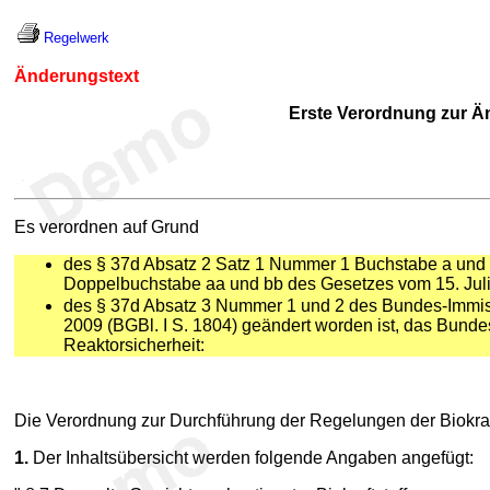
Regelwerk
Änderungstext
Erste Verordnung zur Ä
Es verordnen auf Grund
des § 37d Absatz 2 Satz 1 Nummer 1 Buchstabe a und
Doppelbuchstabe aa und bb des Gesetzes vom 15. Juli 
des § 37d Absatz 3 Nummer 1 und 2 des Bundes-Immis
2009 (BGBl. I S. 1804) geändert worden ist, das Bund
Reaktorsicherheit:
Die Verordnung zur Durchführung der Regelungen der Biokrafts
1.
Der Inhaltsübersicht werden folgende Angaben angefügt: