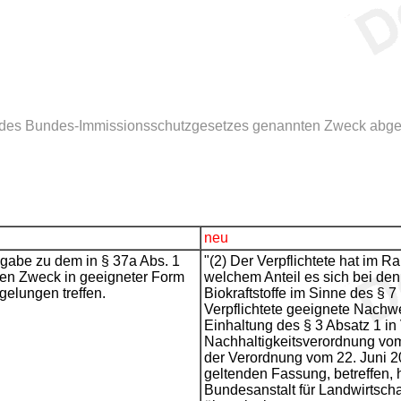
is 8 des Bundes-Immissionsschutzgesetzes genannten Zweck ab
neu
Abgabe zu dem in § 37a Abs. 1
"(2) Der Verpflichtete hat im
en Zweck in geeigneter Form
welchem Anteil es sich bei den
elungen treffen.
Biokraftstoffe im Sinne des § 7
Verpflichtete geeignete Nachw
Einhaltung des § 3 Absatz 1 in 
Nachhaltigkeitsverordnung vom 
der Verordnung vom 22. Juni 20
geltenden Fassung, betreffen, 
Bundesanstalt für Landwirtschaf