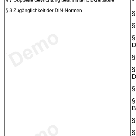
§ 7 Doppelte Gewichtung bestimmter Biokraftstoffe
"
§ 8 Zugänglichkeit der DIN-Normen
§
§
§
D
§
§
D
§
§
B
§
§