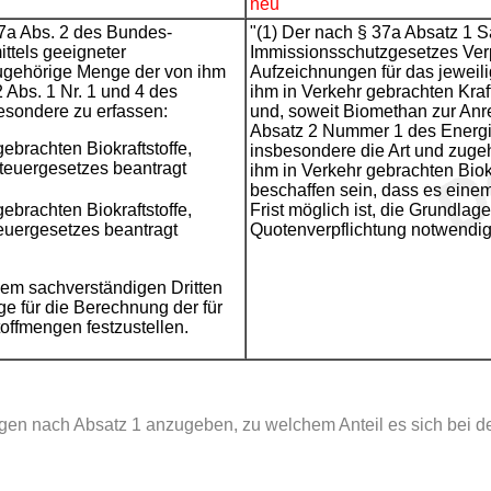
neu
37a Abs. 2 des Bundes-
"(1) Der nach § 37a Absatz 1 S
ittels geeigneter
Immissionsschutzgesetzes Verpfl
zugehörige Menge der von ihm
Aufzeichnungen für das jeweili
 Abs. 1 Nr. 1 und 4 des
ihm in Verkehr gebrachten Kraf
esondere zu erfassen:
und, soweit Biomethan zur An
Absatz 2 Nummer 1 des Energie
ebrachten Biokraftstoffe,
insbesondere die Art und zug
steuergesetzes beantragt
ihm in Verkehr gebrachten Biok
beschaffen sein, dass es eine
ebrachten Biokraftstoffe,
Frist möglich ist, die Grundlag
teuergesetzes beantragt
Quotenverpflichtung notwendig
em sachverständigen Dritten
ge für die Berechnung der für
offmengen festzustellen.
ngen nach Absatz 1 anzugeben, zu welchem Anteil es sich bei de