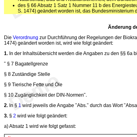
des § 66 Absatz 1 Satz 1 Nummer 11 b des Energiesteu
S. 1474) geändert worden ist, das Bundesministerium 
Änderung de
Die
Verordnung
zur Durchführung der Regelungen der Biokrafts
1474) geändert worden ist, wird wie folgt geändert:
1.
In der Inhaltsübersicht werden die Angaben zu den §§ 6a b
" § 7 Bagatellgrenze
§ 8 Zuständige Stelle
§ 9 Tierische Fette und Öle
§ 10 Zugänglichkeit der DIN-Normen".
2.
In §
1
wird jeweils die Angabe "Abs." durch das Wort "Absat
3.
§
2
wird wie folgt geändert:
a) Absatz 1 wird wie folgt gefasst: