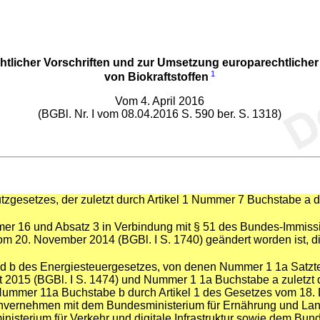
htlicher Vorschriften und zur Umsetzung europarechtliche
1
von Biokraftstoffen
Vom 4. April 2016
(BGBl. Nr. I vom 08.04.2016 S. 590 ber. S. 1318)
tzgesetzes, der zuletzt durch Artikel 1 Nummer 7 Buchstabe a
er 16 und Absatz 3 in Verbindung mit § 51 des Bundes-Immissi
om 20. November 2014 (BGBl. I S. 1740) geändert worden ist, 
 b des Energiesteuergesetzes, von denen Nummer 1 1a Satzteil 
2015 (BGBl. I S. 1474) und Nummer 1 1a Buchstabe a zuletzt 
 Nummer 11a Buchstabe b durch Artikel 1 des Gesetzes vom 18. 
invernehmen mit dem Bundesministerium für Ernährung und Lan
isterium für Verkehr und digitale Infrastruktur sowie dem Bund