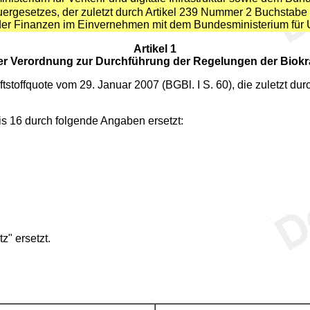
ergesetzes, der zuletzt durch Artikel 239 Nummer 2 Buchstabe
der Finanzen im Einvernehmen mit dem Bundesministerium für U
Artikel 1
r Verordnung zur Durchführung der Regelungen der Biokra
toffquote vom 29. Januar 2007 (BGBl. I S. 60), die zuletzt dur
is 16 durch folgende Angaben ersetzt:
z" ersetzt.