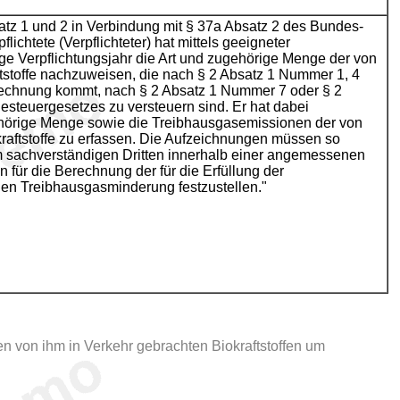
atz 1 und 2 in Verbindung mit § 37a Absatz 2 des Bundes-
ichtete (Verpflichteter) hat mittels geeigneter
ge Verpflichtungsjahr die Art und zugehörige Menge der von
tstoffe nachzuweisen, die nach § 2 Absatz 1 Nummer 1, 4
rechnung kommt, nach § 2 Absatz 1 Nummer 7 oder § 2
steuergesetzes zu versteuern sind. Er hat dabei
ehörige Menge sowie die Treibhausgasemissionen der von
raftstoffe zu erfassen. Die Aufzeichnungen müssen so
m sachverständigen Dritten innerhalb einer angemessenen
en für die Berechnung der für die Erfüllung der
en Treibhausgasminderung festzustellen."
n von ihm in Verkehr gebrachten Biokraftstoffen um