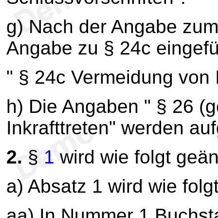
g) Nach der Angabe zum D
Angabe zu § 24c eingefü
" § 24c Vermeidung von I
h) Die Angaben " § 26 (g
Inkrafttreten" werden au
2.
§
1
wird wie folgt geän
a) Absatz 1 wird wie folg
aa) In Nummer 1 Buchst