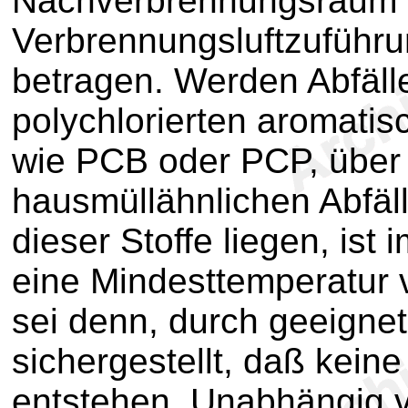
Nachverbrennungsraum hi
Verbrennungsluftzuführ
betragen. Werden Abfäll
polychlorierten aromati
wie PCB oder PCP, über
hausmüllähnlichen Abfäl
dieser Stoffe liegen, is
eine Mindesttemperatur v
sei denn, durch geeign
sichergestellt, daß kein
entstehen. Unabhängig 